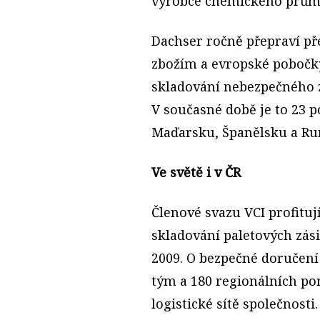
výrobce chemického prům
Dachser ročně přepraví př
zbožím a evropské pobočky
skladování nebezpečného zb
V současné době je to 23
Maďarsku, Španělsku a R
Ve světě i v ČR
Členové svazu VCI profituj
skladování paletových zási
2009. O bezpečné doručení
tým a 180 regionálních po
logistické sítě společnost