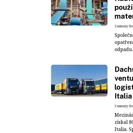
použi
mater
2 minuty čt
Společn
opatřen
odpadu. 
Dachs
ventu
logis
Italia
3 minuty čt
Mezinár
získal 8
Italia. S