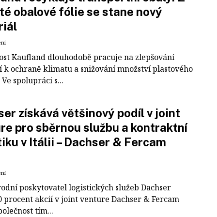
té obalové fólie se stane nový
iál
ení
ost Kaufland dlouhodobě pracuje na zlepšování
í k ochraně klimatu a snižování množství plastového
Ve spolupráci s...
er získává většinový podíl v joint
re pro sběrnou službu a kontraktní
tiku v Itálii – Dachser & Fercam
ení
odní poskytovatel logistických služeb Dachser
0 procent akcií v joint venture Dachser & Fercam
polečnost tím...