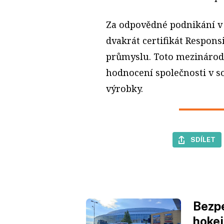
Za odpovědné podnikání v 
dvakrát certifikát Respon
průmyslu. Toto mezinárodn
hodnocení společnosti v s
výrobky.
SDÍLET
Bezpe
hokej