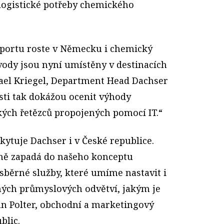
logistické potřeby chemického
portu roste v Německu i chemický
vody jsou nyní umístěny v destinacích
hael Kriegel, Department Head Dachser
sti tak dokážou ocenit výhody
ých řetězců propojených pomocí IT.“
ytuje Dachser i v České republice.
lně zapadá do našeho konceptu
sběrné služby, které umíme nastavit i
ných průmyslových odvětví, jakým je
an Polter, obchodní a marketingový
blic.