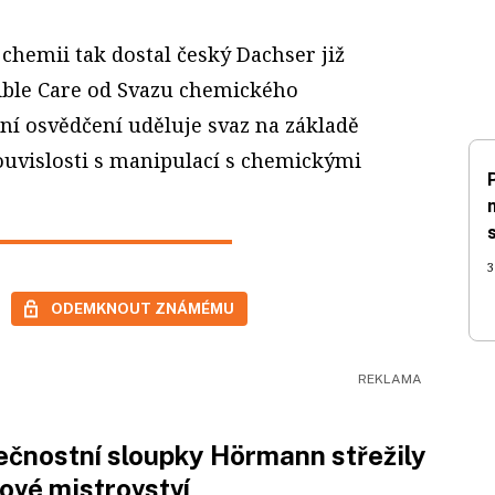
chemii tak dostal český Dachser již
sible Care od Svazu chemického
í osvědčení uděluje svaz na základě
ouvislosti s manipulací s chemickými
3
ODEMKNOUT ZNÁMÉMU
čnostní sloupky Hörmann střežily
ové mistrovství