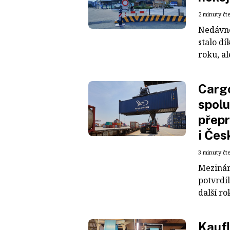
2 minuty čt
Nedávné
stalo dí
roku, al
Cargo
spolu
přepr
i Čes
3 minuty čt
Mezinár
potvrdil
další ro
Kaufl