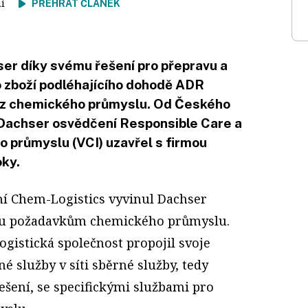
tení
PŘEHRÁT ČLÁNEK
ser díky svému řešení pro přepravu a
 zboží podléhajícího dohodě ADR
ů z chemického průmyslu. Od Českého
Dachser osvědčení Responsible Care a
průmyslu (VCI) uzavřel s firmou
oky.
ní Chem-Logistics vyvinul Dachser
ru požadavkům chemického průmyslu.
logistická společnost propojil svoje
é služby v síti sběrné služby, tedy
řešení, se specifickými službami pro