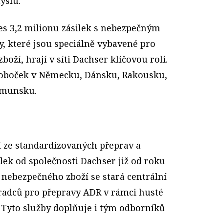
yslu.
es 3,2 milionu zásilek s nebezpečným
, které jsou speciálně vybavené pro
oží, hrají v síti Dachser klíčovou roli.
 poboček v Německu, Dánsku, Rakousku,
umunsku.
í ze standardizovaných přeprav a
lek od společnosti Dachser již od roku
 nebezpečného zboží se stará centrální
radců pro přepravy ADR v rámci husté
i. Tyto služby doplňuje i tým odborníků