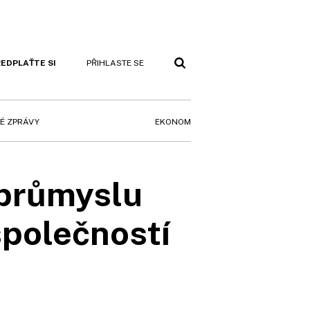
EDPLAŤTE SI
PŘIHLASTE SE
EKONOM
É ZPRÁVY
průmyslu
společností