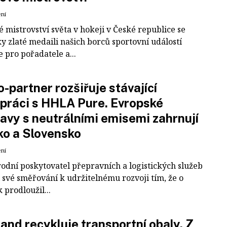
ení
 mistrovství světa v hokeji v České republice se
ky zlaté medaili našich borců sportovní událostí
e pro pořadatele a...
-partner rozšiřuje stávající
práci s HHLA Pure. Evropské
avy s neutrálními emisemi zahrnují
ko a Slovensko
ení
odní poskytovatel přepravních a logistických služeb
 své směřování k udržitelnému rozvoji tím, že o
k prodloužil...
and recykluje transportní obaly. Z