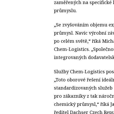
zaměřených na specifické 
průmyslu.
„Se zvyšováním objemu ex
průmysl. Navíc výrobní zá
po celém světě,“ říká Mic
Chem-Logistics. „Společno
integrovaných dodavatelsk
Služby Chem-Logistics posk
„Toto oborové řešení ideá
standardizovaných služeb 
pro zákazníky z tak nároč
chemický průmysl,“ říká J
ředitel Dachser Czech Repu