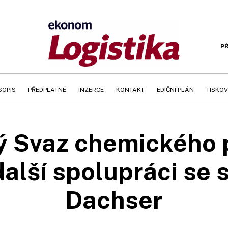
PŘ
SOPIS
PŘEDPLATNÉ
INZERCE
KONTAKT
EDIČNÍ PLÁN
TISKOV
 Svaz chemického 
alší spolupráci se 
Dachser