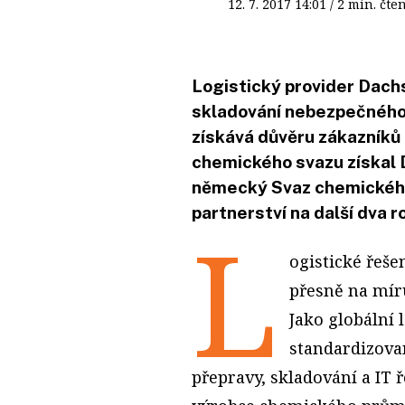
12. 7. 2017
14:01
/ 2 min. č
Logistický provider Dach
skladování nebezpečného
získává důvěru zákazník
chemického svazu získal 
německý Svaz chemického 
partnerství na další dva r
L
ogistické řeše
přesně na mí
Jako globální 
standardizovan
přepravy, skladování a IT 