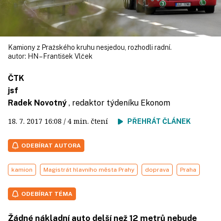
Kamiony z Pražského kruhu nesjedou, rozhodli radní.
autor:
HN – František Vlček
ČTK
jsf
Radek Novotný
, redaktor týdeníku Ekonom
18. 7. 2017
16:08
/ 4 min. čtení
PŘEHRÁT ČLÁNEK
ODEBÍRAT AUTORA
kamion
Magistrát hlavního města Prahy
doprava
Praha
ODEBÍRAT TÉMA
Žádné nákladní auto delší než 12 metrů nebude