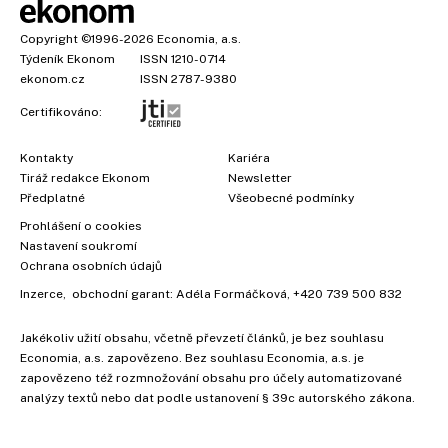
Copyright
©1996-2026
Economia, a.s.
Týdeník Ekonom
ISSN 1210-0714
ekonom.cz
ISSN 2787-9380
Certifikováno:
Kontakty
Kariéra
Tiráž redakce Ekonom
Newsletter
×
Předplatné
Všeobecné podmínky
Prohlášení o cookies
Nastavení soukromí
Ochrana osobních údajů
Inzerce
, obchodní garant:
Adéla Formáčková
,
+420 739 500 832
Jakékoliv užití obsahu, včetně převzetí článků, je bez souhlasu
Economia, a.s. zapovězeno. Bez souhlasu Economia, a.s. je
zapovězeno též rozmnožování obsahu pro účely automatizované
analýzy textů nebo dat podle ustanovení § 39c autorského zákona.