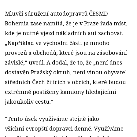
Mluvčí sdružení autodopravců ČESMD
Bohemia zase namítá, že je v Praze řada míst,
kde je nutné vjezd nákladních aut zachovat.
„Například ve východní části je mnoho
provozů a obchodů, které jsou na zásobování
závislé,“ uvedl. A dodal, že to, že „není dnes
dostavěn Pražský okruh, není vinou obyvatel
středních Čech žijících v obcích, které budou
extrémně postiženy kamiony hledajícími
jakoukoliv cestu.“
“Tento úsek využíváme stejně jako
všichni evropští dopravci denně. Využíváme