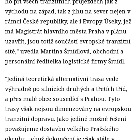
ho při všech tranzitních průjezdech jak z
východu na západ, tak z jihu na sever nejen v
rámci České republiky, ale i Evropy. Úseky, jež
má Magistrát hlavního města Praha v plánu
uzavřít, jsou totiž součástí evropské tranzitní
sítě
," uvedla Martina Šmídlová, obchodní a
personální ředitelka logistické firmy Šmídl.
"Jediná teoretická alternativní trasa vede
výhradně po silnicích druhých a třetích tříd,
a přes malé obce sousedící s Prahou. Tyto
trasy však nejsou dimenzovány na evropskou
tranzitní dopravu. Jako jediné možné řešení
považujeme dostavbu velkého Pražského
okruhu, jehož dokončení je však stále v