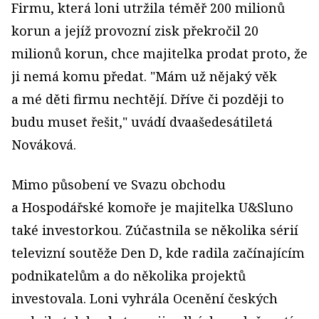
Firmu, která loni utržila téměř 200 milionů
korun a jejíž provozní zisk překročil 20
milionů korun, chce majitelka prodat proto, že
ji nemá komu předat. "Mám už nějaký věk
a mé děti firmu nechtějí. Dříve či později to
budu muset řešit," uvádí dvaašedesátiletá
Nováková.
Mimo působení ve Svazu obchodu
a Hospodářské komoře je majitelka U&Sluno
také investorkou. Zúčastnila se několika sérií
televizní soutěže Den D, kde radila začínajícím
podnikatelům a do několika projektů
investovala. Loni vyhrála Ocenění českých