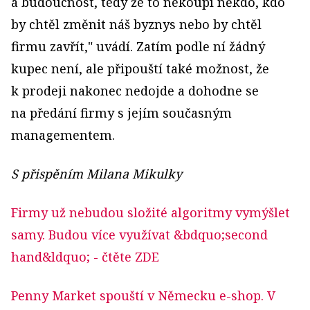
a budoucnost, tedy že to nekoupí někdo, kdo
by chtěl změnit náš byznys nebo by chtěl
firmu zavřít," uvádí. Zatím podle ní žádný
kupec není, ale připouští také možnost, že
k prodeji nakonec nedojde a dohodne se
na předání firmy s jejím současným
managementem.
S přispěním Milana Mikulky
Firmy už nebudou složité algoritmy vymýšlet
samy. Budou více využívat &bdquo;second
hand&ldquo;
- čtěte ZDE
Penny Market spouští v Německu e-shop. V