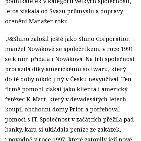
podnikatelek v kategorii velkých společností,
letos získala od Svazu průmyslu a dopravy
ocenění Manažer roku.
U&Sluno založil ještě jako Sluno Corporation
manžel Novákové se společníkem, v roce 1991
se k nim přidala i Nováková. Na trh společnost
prorazila díky americkému softwaru, který
do té doby nikdo jiný v Česku nevyužíval. Ten
firmě pomohl získat jako klienta i americký
řetězec K-Mart, který v devadesátých letech
koupil obchodní domy Prior a potřeboval
pomoci s IT. Společnost v začátcích přežila pád
banky, kam si ukládala peníze ze zakázek,
i povodně v roce 1997, které zatopily její nové