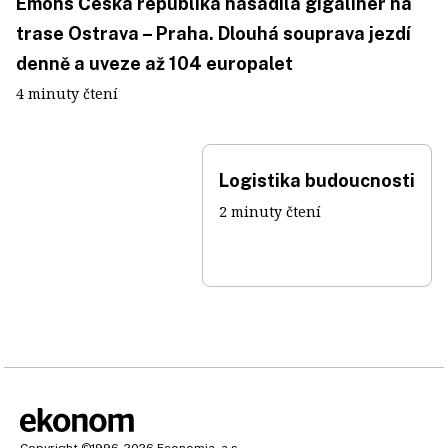
Emons Česká republika nasadila gigaliner na
trase Ostrava – Praha. Dlouhá souprava jezdí
denně a uveze až 104 europalet
4 minuty čtení
Logistika budoucnosti
2 minuty čtení
Copyright
©1996-2026
Economia, a.s.