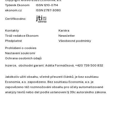
Týdeník Ekonom
ISSN 1210-0714
ekonom.cz
ISSN 2787-9380
Certifikováno:
Kontakty
Kariéra
Tiráž redakce Ekonom
Newsletter
Předplatné
Všeobecné podmínky
Prohlášení o cookies
Nastavení soukromí
Ochrana osobních údajů
Inzerce
, obchodní garant:
Adéla Formáčková
,
+420 739 500 832
Jakékoliv užití obsahu, včetně převzetí článků, je bez souhlasu
×
Economia, a.s. zapovězeno. Bez souhlasu Economia, a.s. je
zapovězeno též rozmnožování obsahu pro účely automatizované
analýzy textů nebo dat podle ustanovení § 39c autorského zákona.