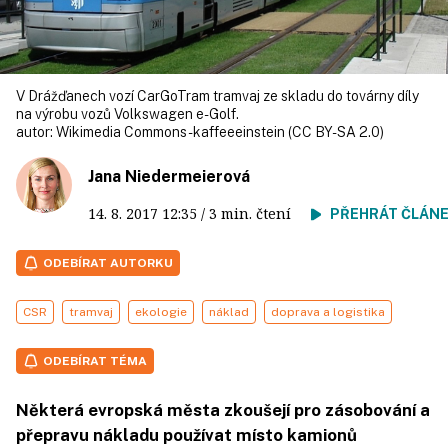
V Drážďanech vozí CarGoTram tramvaj ze skladu do továrny díly
na výrobu vozů Volkswagen e-Golf.
autor:
Wikimedia Commons - kaffeeeinstein (CC BY-SA 2.0)
Jana Niedermeierová
14. 8. 2017
12:35
/ 3 min. čtení
PŘEHRÁT ČLÁN
ODEBÍRAT AUTORKU
CSR
tramvaj
ekologie
náklad
doprava a logistika
ODEBÍRAT TÉMA
Některá evropská města zkoušejí pro zásobování a
přepravu nákladu používat místo kamionů