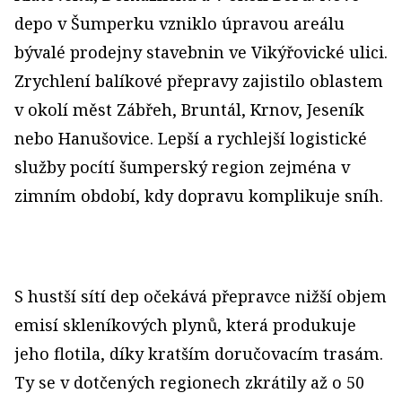
depo v Šumperku vzniklo úpravou areálu
bývalé prodejny stavebnin ve Vikýřovické ulici.
Zrychlení balíkové přepravy zajistilo oblastem
v okolí měst Zábřeh, Bruntál, Krnov, Jeseník
nebo Hanušovice. Lepší a rychlejší logistické
služby pocítí šumperský region zejména v
zimním období, kdy dopravu komplikuje sníh.
S hustší sítí dep očekává přepravce nižší objem
emisí skleníkových plynů, která produkuje
jeho flotila, díky kratším doručovacím trasám.
Ty se v dotčených regionech zkrátily až o 50