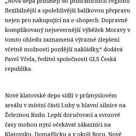
„Nová depa přinášejí do příhraničních regionů
flexibilnější a spolehlivější balíkovou přepravu
nejen pro nakupující na e-shopech. Dopravně
komplikovaný nejsevernější výběžek Moravy v
tomto ohledu zaznamená výrazné zlepšení
včetně možnosti pozdější nakládky,“ dodává
Pavel Včela, ředitel společnosti GLS Česká
republika.
Nové klatovské depo sídlí v průmyslovém
areálu v místní části Luby u hlavní silnice na
Železnou Rudu. Lepší doručovací a svozové
časy mohou nyní očekávat zákazníci na
Klatovsku, Domažlicku a v okolí Boru. Nové