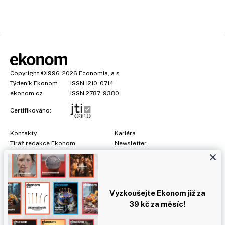
Copyright
©1996-2026
Economia, a.s.
Týdeník Ekonom
ISSN 1210-0714
ekonom.cz
ISSN 2787-9380
Certifikováno:
Kontakty
Kariéra
Tiráž redakce Ekonom
Newsletter
×
Předplatné
Všeobecné podmínky
Prohlášení o cookies
Nastavení soukromí
Ochrana osobních údajů
Vyzkoušejte Ekonom již za
Inzerce
, obchodní garant:
Adéla Formáčková
,
+420 739 500 832
39 kč za měsíc!
Jakékoliv užití obsahu, včetně převzetí článků, je bez souhlasu