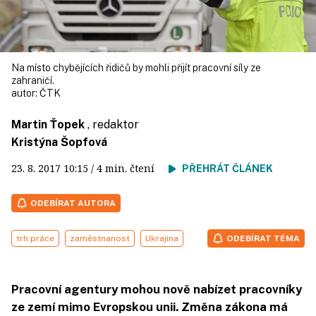
Na místo chybějících řidičů by mohli přijít pracovní síly ze
zahraničí.
autor:
ČTK
Martin Ťopek
, redaktor
Kristýna Šopfová
23. 8. 2017
10:15
/ 4 min. čtení
PŘEHRÁT ČLÁNEK
ODEBÍRAT AUTORA
trh práce
zaměstnanost
Ukrajina
ODEBÍRAT TÉMA
Pracovní agentury mohou nově nabízet pracovníky
ze zemí mimo Evropskou unii. Změna zákona má