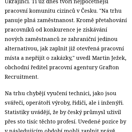
Ukrajinci. Ti už dnes tvoří nejpočetnější
pracovní komunitu cizinců v Česku. "Na trhu
panuje plná zaměstnanost. Kromě přetahování
pracovníků od konkurence je získávání
nových zaměstnanců ze zahraniční jedinou
alternativou, jak zaplnit již otevřená pracovní
místa a nepřijít o zakázky," uvedl Martin Ježek,
obchodní ředitel pracovní agentury Grafton
Recruitment.
Na trhu chybějí vyučení technici, jako jsou
svářeči, operátoři výroby, řidiči, ale i inženýři.
Statistiky uvádějí, že by český průmysl uživil
přes sto tisíc těchto profesí. Uvedené pozice by
v následujícím období mohli zaplnit právě