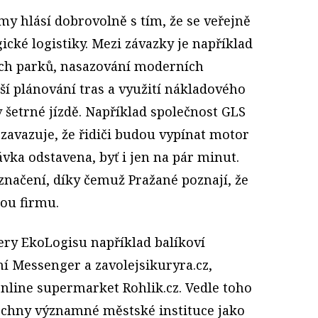
my hlásí dobrovolně s tím, že se veřejně
cké logistiky. Mezi závazky je například
ých parků, nasazování moderních
ší plánování tras a využití nákladového
v šetrné jízdě. Například společnost GLS
zavazuje, že řidiči budou vypínat motor
ávka odstavena, byť i jen na pár minut.
označení, díky čemuž Pražané poznají, že
ou firmu.
ery EkoLogisu například balíkoví
í Messenger a zavolejsikuryra.cz,
 online supermarket Rohlik.cz. Vedle toho
šechny významné městské instituce jako