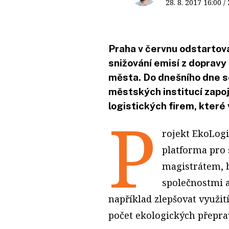
28. 8. 2017
16:00
/
Praha v červnu odstartova
snižování emisí z dopravy
města. Do dnešního dne se
městských institucí zapoj
logistických firem, které v
P
rojekt EkoLog
platforma pro 
magistrátem, b
společnostmi a
například zlepšovat využit
počet ekologických přeprav