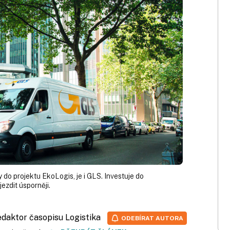
y do projektu EkoLogis, je i GLS. Investuje do
jezdit úsporněji.
redaktor časopisu Logistika
ODEBÍRAT AUTORA