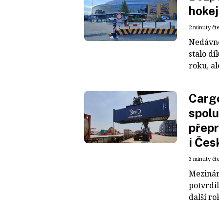
hokej
2 minuty čt
Nedávné
stalo dí
roku, al
Cargo
spolu
přepr
i Čes
3 minuty čt
Mezinár
potvrdil
další ro