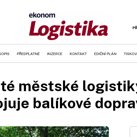
PŘ
SOPIS
PŘEDPLATNÉ
INZERCE
KONTAKT
EDIČNÍ PLÁN
TISKOV
sté městské logisti
juje balíkové dopr