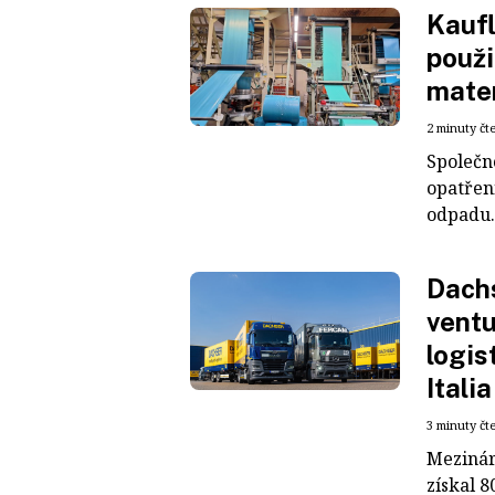
Kaufl
použi
mater
2 minuty čt
Společn
opatřen
odpadu. 
Dachs
ventu
logis
Italia
3 minuty čt
Mezinár
získal 8