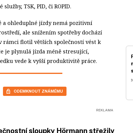
 služby, TSK, PID, či ROPID.
é a ohleduplné jízdy nemá pozitivní
ostředí, ale snížením spotřeby dochází
 rámci flotil větších společností vést k
e je plynulá jízda méně stresující,
dku vede k vyšší produktivitě práce.
3
ODEMKNOUT ZNÁMÉMU
čnostní sloupky Hörmann střežily