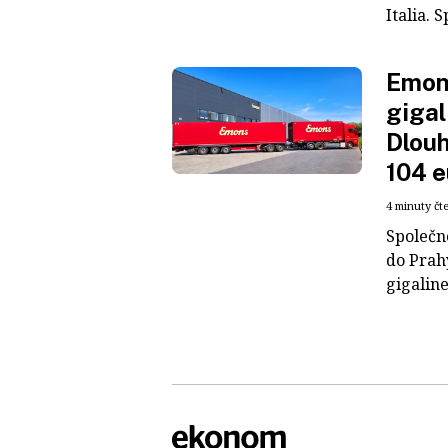
Italia. S
Emons
gigal
Dlouh
104 e
4 minuty čt
Společn
do Prah
gigaline