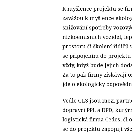
K myšlence projektu se fir
zavážou k myšlence ekologi
snižování spotřeby vozov
nízkoemisních vozidel, lep
prostoru či školení řidičů 
se připojením do projektu 
vždy, když bude jejich dod
Za to pak firmy získávají 
jde o ekologicky odpovědn
Vedle GLS jsou mezi partn
dopravci PPL a DPD, kurýrn
logistická firma Cedes, či
se do projektu zapojují v