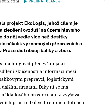
 2 min. čtení
PŘEHRÁT ČLÁNEK
la projekt EkoLogis, jehož cílem je
 a zlepšení ovzduší na území hlavního
 do něj vedle více než desítky
ilo několik významných přepravních a
 Praze distribuují balíky a zboží.
is má fungovat především jako
sdílení zkušeností a informací mezi
alíkovými přepravci, logistickými
 dalšími firmami. Díky ní se má
í nákladového prostoru aut a zvyšovat
ních prostředků ve firemních flotilách.