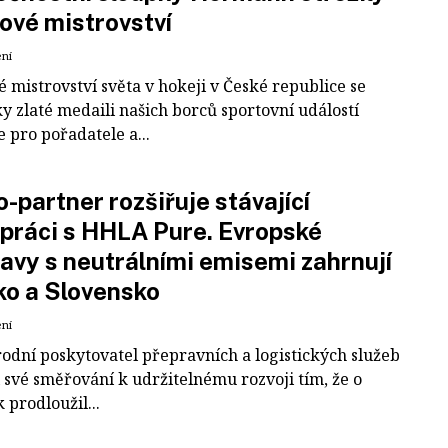
ové mistrovství
ení
 mistrovství světa v hokeji v České republice se
ky zlaté medaili našich borců sportovní událostí
e pro pořadatele a...
-partner rozšiřuje stávající
práci s HHLA Pure. Evropské
avy s neutrálními emisemi zahrnují
ko a Slovensko
ení
odní poskytovatel přepravních a logistických služeb
 své směřování k udržitelnému rozvoji tím, že o
k prodloužil...