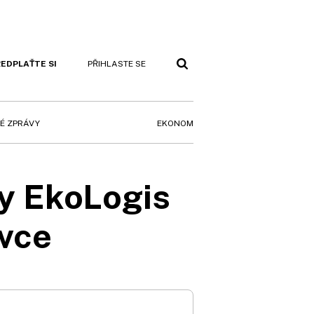
EDPLAŤTE SI
PŘIHLASTE SE
EKONOM
É ZPRÁVY
ky EkoLogis
avce