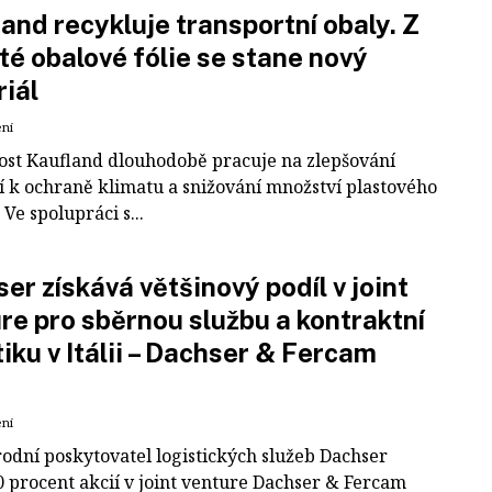
and recykluje transportní obaly. Z
té obalové fólie se stane nový
iál
ení
ost Kaufland dlouhodobě pracuje na zlepšování
í k ochraně klimatu a snižování množství plastového
Ve spolupráci s...
er získává většinový podíl v joint
re pro sběrnou službu a kontraktní
tiku v Itálii – Dachser & Fercam
ení
odní poskytovatel logistických služeb Dachser
0 procent akcií v joint venture Dachser & Fercam