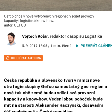
Gefco chce v nově vytvořených regionech sdílet provozní
kapacity i logistické know-how.
autor:
GEFCO
Vojtěch Kolář
, redaktor časopisu Logistika
5. 9. 2017
15:05
/ 1 min. čtení
PŘEHRÁT ČLÁNE
ODEBÍRAT AUTORA
Česká republika a Slovensko tvoří v rámci nové
strategie skupiny Gefco samostatný geo-region a
nově tak obě země budou sdílet své provozní
kapacity a know-how. Vedení obou poboček bude
mít na starosti Aleksander Raczynski, dosavadní
šéf společnosti v České republice.