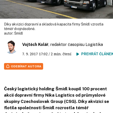
Díky akvizici dopravní a skladová kapacita firmy Šmídl vzrostla
téměř dvojnásobně.
autor:
Šmídl
Vojtěch Kolář
, redaktor časopisu Logistika
7. 9. 2017
17:02
/ 2 min. čtení
PŘEHRÁT ČLÁNE
ODEBÍRAT AUTORA
Český logistický holding Šmídl koupil 100 procent
akcií dopravní firmy Nika Logistics od průmyslové
skupiny Czechoslovak Group (CSG). Díky akvizici se
flotila společnosti Šmídl rozrostla téměř