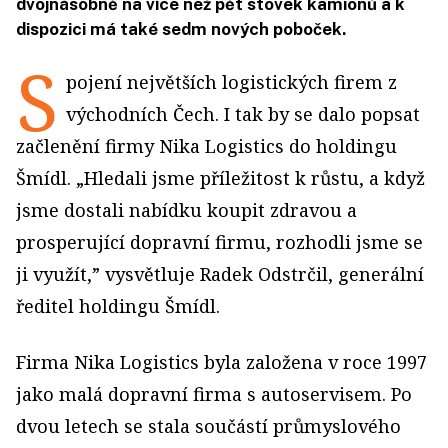
dvojnásobně na více než pět stovek kamionů a k
dispozici má také sedm nových poboček.
S
pojení největších logistických firem z
východních Čech. I tak by se dalo popsat
začlenění firmy Nika Logistics do holdingu
Šmídl. „Hledali jsme příležitost k růstu, a když
jsme dostali nabídku koupit zdravou a
prosperující dopravní firmu, rozhodli jsme se
ji využít,” vysvětluje Radek Odstrčil, generální
ředitel holdingu Šmídl.
Firma Nika Logistics byla založena v roce 1997
jako malá dopravní firma s autoservisem. Po
dvou letech se stala součástí průmyslového