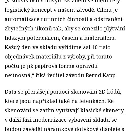
„V souvislosti s novým skladem se mění celý
logistický koncept v našem závodě. Cílem je
automatizace rutinních činností a odstranění
zbytečných úkonů tak, aby se omezilo plýtvání
lidským potenciálem, časem a materiálem.
Každý den ve skladu vyřídíme asi 10 tisíc
objednávek materiálu z výroby, při tomto
počtu je již papírová forma opravdu
neúnosná,“ říká ředitel závodu Bernd Kapp.
Data se přenášejí pomocí skenování 2D kódů,
které jsou například také na letenkách. Ke
skenování se zatím využívají klasické skenery,
v další fázi modernizace vybavení skladu se
budou zavádět náramkové dotykové displeje s