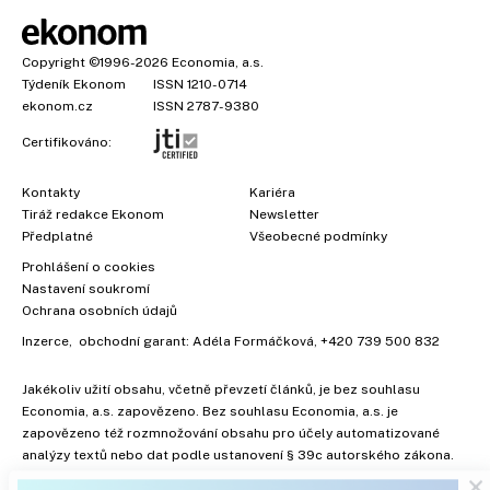
Copyright
©1996-2026
Economia, a.s.
Týdeník Ekonom
ISSN 1210-0714
ekonom.cz
ISSN 2787-9380
Certifikováno:
Kontakty
Kariéra
Tiráž redakce Ekonom
Newsletter
Předplatné
Všeobecné podmínky
Prohlášení o cookies
Nastavení soukromí
Ochrana osobních údajů
Inzerce
, obchodní garant:
Adéla Formáčková
,
+420 739 500 832
Jakékoliv užití obsahu, včetně převzetí článků, je bez souhlasu
Economia, a.s. zapovězeno. Bez souhlasu Economia, a.s. je
×
zapovězeno též rozmnožování obsahu pro účely automatizované
analýzy textů nebo dat podle ustanovení § 39c autorského zákona.