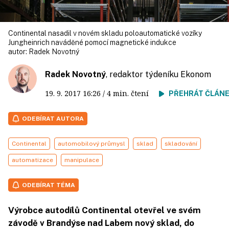
Continental nasadil v novém skladu poloautomatické vozíky
Jungheinrich naváděné pomocí magnetické indukce
autor:
Radek Novotný
Radek Novotný
, redaktor týdeníku Ekonom
19. 9. 2017
16:26
/ 4 min. čtení
PŘEHRÁT ČLÁN
ODEBÍRAT AUTORA
Continental
automobilový průmysl
sklad
skladování
automatizace
manipulace
ODEBÍRAT TÉMA
Výrobce autodílů Continental otevřel ve svém
závodě v Brandýse nad Labem nový sklad, do