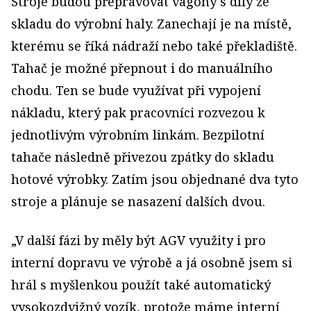
Stroje budou přepravovat vagóny s díly ze
skladu do výrobní haly. Zanechají je na místě,
kterému se říká nádraží nebo také překladiště.
Tahač je možné přepnout i do manuálního
chodu. Ten se bude využívat při vypojení
nákladu, který pak pracovníci rozvezou k
jednotlivým výrobním linkám. Bezpilotní
tahače následně přivezou zpátky do skladu
hotové výrobky. Zatím jsou objednané dva tyto
stroje a plánuje se nasazení dalších dvou.
„V další fázi by měly být AGV využity i pro
interní dopravu ve výrobě a já osobně jsem si
hrál s myšlenkou použít také automatický
vysokozdvižný vozík, protože máme interní