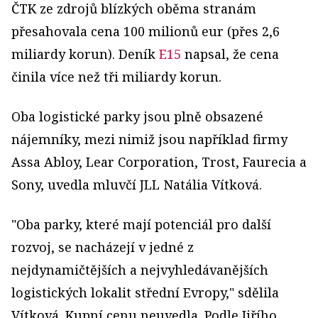
ČTK ze zdrojů blízkých oběma stranám
přesahovala cena 100 milionů eur (přes 2,6
miliardy korun). Deník
E15
napsal, že cena
činila více než tři miliardy korun.
Oba logistické parky jsou plně obsazené
nájemníky, mezi nimiž jsou například firmy
Assa Abloy, Lear Corporation, Trost, Faurecia a
Sony, uvedla mluvčí JLL Natália Vítková.
"Oba parky, které mají potenciál pro další
rozvoj, se nacházejí v jedné z
nejdynamičtějších a nejvyhledávanějších
logistických lokalit střední Evropy," sdělila
Vítková. Kupní cenu neuvedla. Podle Jiřího