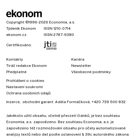
Copyright
©1996-2026
Economia, a.s.
Týdeník Ekonom
ISSN 1210-0714
ekonom.cz
ISSN 2787-9380
Certifikováno:
Kontakty
Kariéra
Tiráž redakce Ekonom
Newsletter
×
Předplatné
Všeobecné podmínky
Prohlášení o cookies
Nastavení soukromí
Ochrana osobních údajů
Inzerce
, obchodní garant:
Adéla Formáčková
,
+420 739 500 832
Jakékoliv užití obsahu, včetně převzetí článků, je bez souhlasu
Economia, a.s. zapovězeno. Bez souhlasu Economia, a.s. je
zapovězeno též rozmnožování obsahu pro účely automatizované
analýzy textů nebo dat podle ustanovení § 39c autorského zákona.