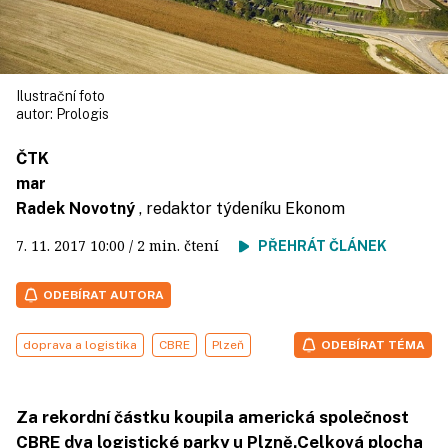
Ilustrační foto
autor:
Prologis
ČTK
mar
Radek Novotný
, redaktor týdeníku Ekonom
7. 11. 2017
10:00
/ 2 min. čtení
PŘEHRÁT ČLÁNEK
ODEBÍRAT AUTORA
doprava a logistika
CBRE
Plzeň
ODEBÍRAT TÉMA
Za rekordní částku koupila americká společnost
CBRE dva logistické parky u Plzně.Celková plocha