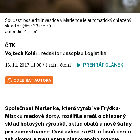
Součástí poslední investice v Marlence je automatický chlazený
sklad o výšce 33 metrů.
autor:
Jiří Zerzoň
ČTK
Vojtěch Kolář
, redaktor časopisu Logistika
13. 11. 2017
11:08
/ 1 min. čtení
PŘEHRÁT ČLÁNEK
ODEBÍRAT AUTORA
Společnost Marlenka, která vyrábí ve Frýdku-
Místku medové dorty, rozšířila areál o chlazený
sklad hotových výrobků, sklad obalů a nové šatny
pro zaměstnance. Dostavbou za 60 milionů korun
tak skončila třetí etapa plánovaného rozvoje