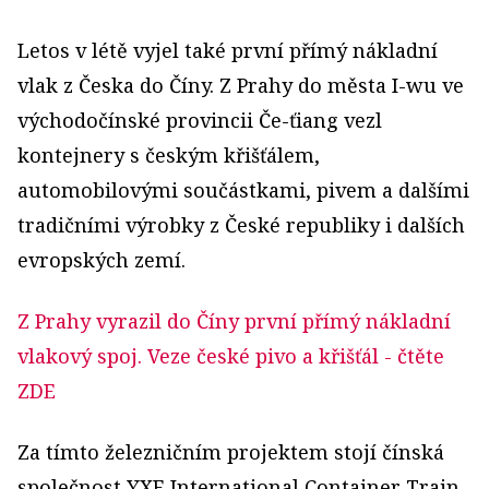
Letos v létě vyjel také první přímý nákladní
vlak z Česka do Číny. Z Prahy do města I-wu ve
východočínské provincii Če-ťiang vezl
kontejnery s českým křišťálem,
automobilovými součástkami, pivem a dalšími
tradičními výrobky z České republiky i dalších
evropských zemí.
Z Prahy vyrazil do Číny první přímý nákladní
vlakový spoj. Veze české pivo a křišťál
- čtěte
ZDE
Za tímto železničním projektem stojí čínská
společnost YXE International Container Train,