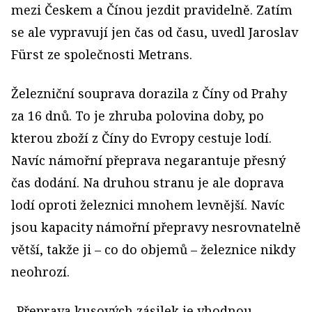
mezi Českem a Čínou jezdit pravidelně. Zatím
se ale vypravují jen čas od času, uvedl Jaroslav
Fürst ze společnosti Metrans.
Železniční souprava dorazila z Číny od Prahy
za 16 dnů. To je zhruba polovina doby, po
kterou zboží z Číny do Evropy cestuje lodí.
Navíc námořní přeprava negarantuje přesný
čas dodání. Na druhou stranu je ale doprava
lodí oproti železnici mnohem levnější. Navíc
jsou kapacity námořní přepravy nesrovnatelně
větší, takže ji – co do objemů – železnice nikdy
neohrozí.
„Přeprava kusových zásilek je vhodnou