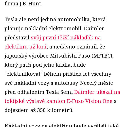
firma J.B. Hunt.
Tesla ale není jediná automobilka, která
plánuje nákladní elektromobil. Daimler
představil
svůj první těžší náklaďák na
elektřinu už loni
, a nedávno oznámil, že
japonský výrobce Mitsubishi Fuso (MFTBC),
který patří pod jeho křídla, bude
"elektrifikovat" během příštích let všechny
své nákladní vozy a autobusy. Necelý měsíc
před odhalením Tesla Semi
Daimler ukázal n
a
tokijské výstavě
kamion E-Fuso Vision One
s
dojezdem až 350 kilometrů.
Nákladní vozy na elektřinu bude vyrábět také