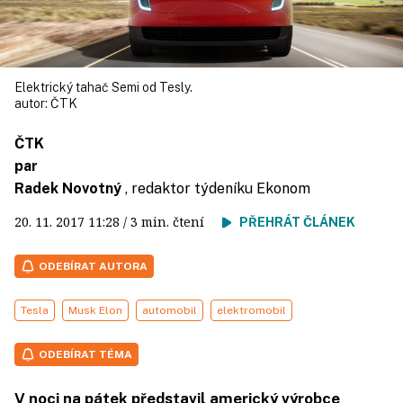
Elektrický tahač Semi od Tesly.
autor:
ČTK
ČTK
par
Radek Novotný
, redaktor týdeníku Ekonom
20. 11. 2017
11:28
/ 3 min. čtení
PŘEHRÁT ČLÁNEK
ODEBÍRAT AUTORA
Tesla
Musk Elon
automobil
elektromobil
ODEBÍRAT TÉMA
V noci na pátek představil americký výrobce