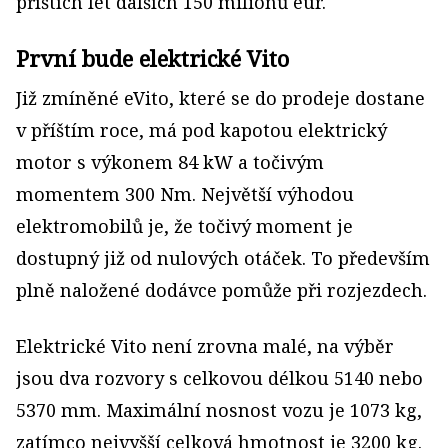
příštích let dalších 150 milionů eur.
První bude elektrické Vito
Již zmíněné eVito, které se do prodeje dostane
v příštím roce, má pod kapotou elektrický
motor s výkonem 84 kW a točivým
momentem 300 Nm. Největší výhodou
elektromobilů je, že točivý moment je
dostupný již od nulových otáček. To především
plně naložené dodávce pomůže při rozjezdech.
Elektrické Vito není zrovna malé, na výběr
jsou dva rozvory s celkovou délkou 5140 nebo
5370 mm. Maximální nosnost vozu je 1073 kg,
zatímco nejvyšší celková hmotnost je 3200 kg.