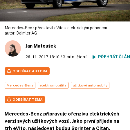
Mercedes-Benz představil eVito s elektrickým pohonem.
autor:
Daimler AG
Jan Matoušek
26. 11. 2017
18:10
/ 3 min. čtení
PŘEHRÁT ČLÁ
ODEBÍRAT AUTORA
Mercedes-Benz
elektromobilita
užitkové automobily
ODEBÍRAT TÉMA
Mercedes-Benz připravuje ofenzivu elektrických
verzí svých užitkových vozů. Jako první přijede na
trh eVito, následovat budou Sprinter a Citan.