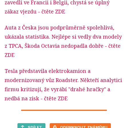
zavedli ve Francii i Belgii, chystá se úplný
zákaz vjezdu
- čtěte ZDE
Auta z Česka jsou podprůměrně spolehlivá,
ukázala statistika. Nejlépe si vedly dva modely
z TPCA, Škoda Octavia nedopadla dobře
- čtěte
ZDE
Tesla představila elektrokamion a
modernizovaný vůz Roadster. Někteří analytici
firmu kritizují, že vyrábí "drahé hračky" a
nedbá na zisk
- čtěte ZDE
SDÍLET
ODEMKNOUT ZNÁMÉMU