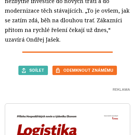
nezbytné investice do nových tratí a do
modernizace těch stávajících. „To je ovšem, jak
se zatím zdá, běh na dlouhou trať. Zákazníci
přitom na rychlé řešení čekají už dnes,“
uzavírá Ondřej Jašek.
SDÍLET
ODEMKNOUT ZNÁMÉMU