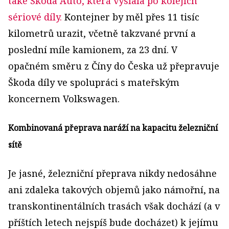
také Škoda Auto, která vyslala po kolejích
sériové díly.
Kontejner by měl přes 11 tisíc
kilometrů urazit, včetně takzvané první a
poslední míle kamionem, za 23 dní. V
opačném směru z Číny do Česka už přepravuje
Škoda díly ve spolupráci s mateřským
koncernem Volkswagen.
Kombinovaná přeprava naráží na kapacitu železniční
sítě
Je jasné, železniční přeprava nikdy nedosáhne
ani zdaleka takových objemů jako námořní, na
transkontinentálních trasách však dochází (a v
příštích letech nejspíš bude docházet) k jejímu