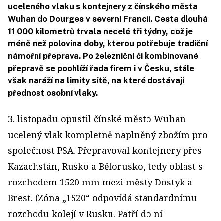
uceleného vlaku s kontejnery z čínského města
Wuhan do Dourges v severní Francii. Cesta dlouhá
11 000 kilometrů trvala necelé tři týdny, což je
méně než polovina doby, kterou potřebuje tradiční
námořní přeprava. Po železniční či kombinované
přepravě se poohlíží řada firem i v Česku, stále
však naráží na limity sítě, na které dostávají
přednost osobní vlaky.
3. listopadu opustil čínské město Wuhan
ucelený vlak kompletně naplněný zbožím pro
společnost PSA. Přepravoval kontejnery přes
Kazachstán, Rusko a Bělorusko, tedy oblast s
rozchodem 1520 mm mezi městy Dostyk a
Brest. (Zóna „1520“ odpovídá standardnímu
rozchodu kolejí v Rusku. Patří do ní