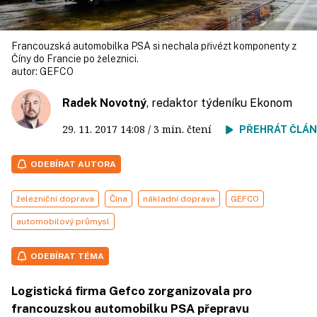
Francouzská automobilka PSA si nechala přivézt komponenty z
Číny do Francie po železnici.
autor:
GEFCO
Radek Novotný
, redaktor týdeníku Ekonom
29. 11. 2017
14:08
/ 3 min. čtení
PŘEHRÁT ČLÁ
ODEBÍRAT AUTORA
železniční doprava
Čína
nákladní doprava
GEFCO
automobilový průmysl
ODEBÍRAT TÉMA
Logistická firma Gefco zorganizovala pro
francouzskou automobilku PSA přepravu