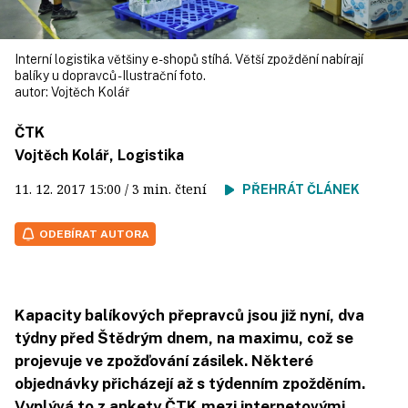
Interní logistika většiny e-shopů stíhá. Větší zpoždění nabírají
balíky u dopravců - Ilustrační foto.
autor:
Vojtěch Kolář
ČTK
Vojtěch Kolář, Logistika
11. 12. 2017
15:00
/ 3 min. čtení
PŘEHRÁT ČLÁNEK
ODEBÍRAT AUTORA
Kapacity balíkových přepravců jsou již nyní, dva
týdny před Štědrým dnem, na maximu, což se
projevuje ve zpožďování zásilek. Některé
objednávky přicházejí až s týdenním zpožděním.
Vyplývá to z ankety ČTK mezi internetovými