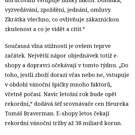
doručování vstupuje lidský faktor. Donáška,
vyzvedávání, zpoždění, jednání, omluvy.
Zkrátka všechno, co ovlivňuje zákaznickou
zkušenost a co je vidět a cítit.“
Současná vlna stížností je ovšem teprve
začátek. Největší nápor objednávek totiž e-
shopy a dopravci očekávají v tomto týdnu. „Do
toho, jestli zboží dorazí včas nebo ne, vstupuje
v období vánoční špičky mnoho faktorů,
včetně počasí. Navíc letošní rok bude opět
rekordní,“ dodává šéf srovnávače cen Heureka
Tomáš Braverman. E-shopy letos čekají
rekordní vánoční tržby až 38 miliard korun.