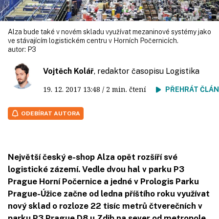
Alza bude také v novém skladu využívat mezaninové systémy jako
ve stávajícím logistickém centru v Horních Počernicích.
autor:
P3
Vojtěch Kolář
, redaktor časopisu Logistika
19. 12. 2017
13:48
/ 2 min. čtení
PŘEHRÁT ČLÁ
ODEBÍRAT AUTORA
Největší český e-shop Alza opět rozšíří své
logistické zázemí. Vedle dvou hal v parku P3
Prague Horní Počernice a jedné v Prologis Parku
Prague-Úžice začne od ledna příštího roku využívat
nový sklad o rozloze 22 tisíc metrů čtverečních v
parku P3 Prague D8 u Zdib na sever od metropole.