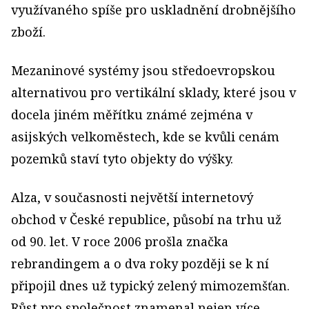
využívaného spíše pro uskladnění drobnějšího
zboží.
Mezaninové systémy jsou středoevropskou
alternativou pro vertikální sklady, které jsou v
docela jiném měřítku známé zejména v
asijských velkoměstech, kde se kvůli cenám
pozemků staví tyto objekty do výšky.
Alza, v současnosti největší internetový
obchod v České republice, působí na trhu už
od 90. let. V roce 2006 prošla značka
rebrandingem a o dva roky později se k ní
připojil dnes už typický zelený mimozemšťan.
Růst pro společnost znamenal nejen více