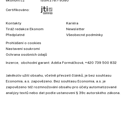
ekonom.cz
ISSN 2787-9380
Certifikováno:
Kontakty
Kariéra
Tiráž redakce Ekonom
Newsletter
Předplatné
Všeobecné podmínky
Prohlášení o cookies
Nastavení soukromí
Ochrana osobních údajů
Inzerce
, obchodní garant:
Adéla Formáčková
,
+420 739 500 832
Jakékoliv užití obsahu, včetně převzetí článků, je bez souhlasu
Economia, a.s. zapovězeno. Bez souhlasu Economia, a.s. je
zapovězeno též rozmnožování obsahu pro účely automatizované
analýzy textů nebo dat podle ustanovení § 39c autorského zákona.