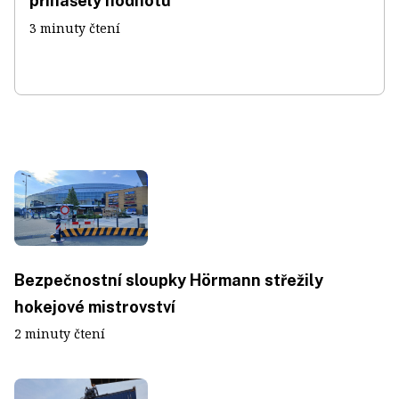
přinášely hodnotu
3 minuty čtení
Bezpečnostní sloupky Hörmann střežily
hokejové mistrovství
2 minuty čtení