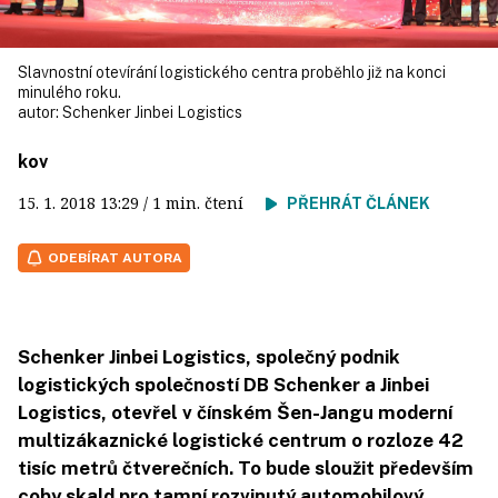
Slavnostní otevírání logistického centra proběhlo již na konci
minulého roku.
autor:
Schenker Jinbei Logistics
kov
15. 1. 2018
13:29
/ 1 min. čtení
PŘEHRÁT ČLÁNEK
ODEBÍRAT AUTORA
Schenker Jinbei Logistics, společný podnik
logistických společností DB Schenker a Jinbei
Logistics, otevřel v čínském Šen-Jangu moderní
multizákaznické logistické centrum o rozloze 42
tisíc metrů čtverečních. To bude sloužit především
coby skald pro tamní rozvinutý automobilový