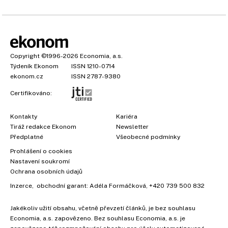
Copyright
©1996-2026
Economia, a.s.
Týdeník Ekonom
ISSN 1210-0714
ekonom.cz
ISSN 2787-9380
Certifikováno:
Kontakty
Kariéra
Tiráž redakce Ekonom
Newsletter
Předplatné
Všeobecné podmínky
Prohlášení o cookies
×
Nastavení soukromí
Ochrana osobních údajů
Inzerce
, obchodní garant:
Adéla Formáčková
,
+420 739 500 832
Vyzkoušejte Ekonom již za
Jakékoliv užití obsahu, včetně převzetí článků, je bez souhlasu
39 kč za měsíc!
Economia, a.s. zapovězeno. Bez souhlasu Economia, a.s. je