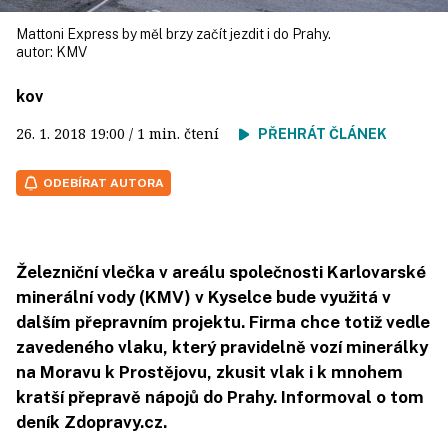
Mattoni Express by měl brzy začít jezdit i do Prahy.
autor:
KMV
kov
26. 1. 2018
19:00
/ 1 min. čtení
PŘEHRÁT ČLÁNEK
ODEBÍRAT AUTORA
Železniční vlečka v areálu společnosti Karlovarské
minerální vody (KMV) v Kyselce bude využitá v
dalším přepravním projektu. Firma chce totiž vedle
zavedeného vlaku, který pravidelně vozí minerálky
na Moravu k Prostějovu, zkusit vlak i k mnohem
kratší přepravě nápojů do Prahy. Informoval o tom
deník Zdopravy.cz.