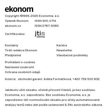
Copyright
©1996-2026
Economia, a.s.
Týdeník Ekonom
ISSN 1210-0714
ekonom.cz
ISSN 2787-9380
Certifikováno:
Kontakty
Kariéra
Tiráž redakce Ekonom
Newsletter
×
Předplatné
Všeobecné podmínky
Prohlášení o cookies
Nastavení soukromí
Ochrana osobních údajů
Inzerce
, obchodní garant:
Adéla Formáčková
,
+420 739 500 832
Jakékoliv užití obsahu, včetně převzetí článků, je bez souhlasu
Economia, a.s. zapovězeno. Bez souhlasu Economia, a.s. je
zapovězeno též rozmnožování obsahu pro účely automatizované
analýzy textů nebo dat podle ustanovení § 39c autorského zákona.