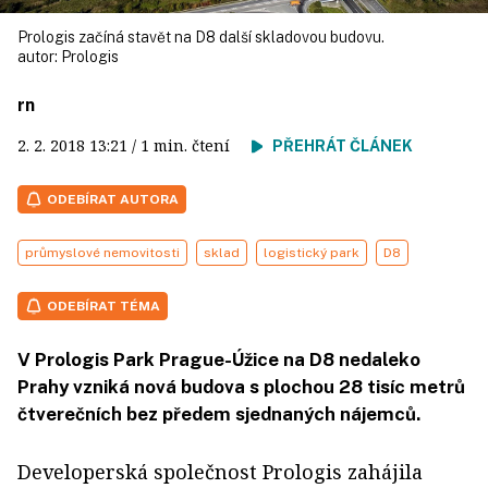
Prologis začíná stavět na D8 další skladovou budovu.
autor:
Prologis
rn
2. 2. 2018
13:21
/ 1 min. čtení
PŘEHRÁT ČLÁNEK
ODEBÍRAT AUTORA
průmyslové nemovitosti
sklad
logistický park
D8
ODEBÍRAT TÉMA
V Prologis Park Prague-Úžice na D8 nedaleko
Prahy vzniká nová budova s plochou 28 tisíc metrů
čtverečních bez předem sjednaných nájemců.
Developerská společnost Prologis zahájila