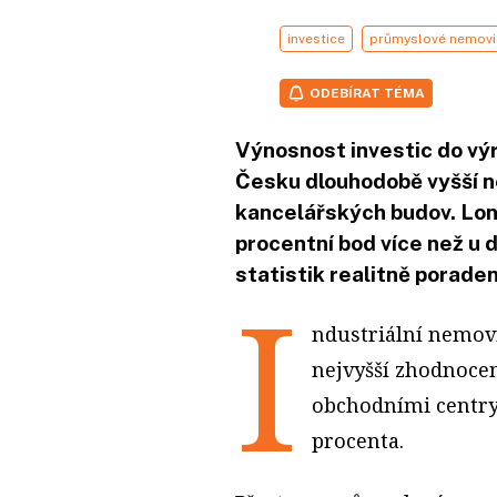
investice
průmyslové nemovi
ODEBÍRAT TÉMA
Výnosnost investic do výr
Česku dlouhodobě vyšší 
kancelářských budov. Loni
procentní bod více než u 
statistik realitně porade
I
ndustriální nemovi
nejvyšší zhodnocen
obchodními centry
procenta.