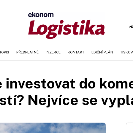
PŘ
SOPIS
PŘEDPLATNÉ
INZERCE
KONTAKT
EDIČNÍ PLÁN
TISKOV
 investovat do kom
tí? Nejvíce se vypl