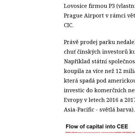
Lovosice firmou P3 (vlastn
Prague Airport v rámci vě
CIC.
Právě prodej parku nedale
chuť čínských investorů k
Například státní společno
koupila za více než 12 mili
která spadá pod americkou
investic do komerčních ne
Evropy v letech 2016 a 2017 
Asia-Pacific - světlá barva).