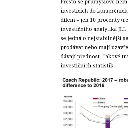
Přesto se průmyslové nemo
investicích do komerčních
dílem – jen 10 procenty (re
investičního analytika JLL
se jedná o nejstabilnější s
prodávat nebo mají uzavř
dávají přednost. Takové tr
investičních statistik.