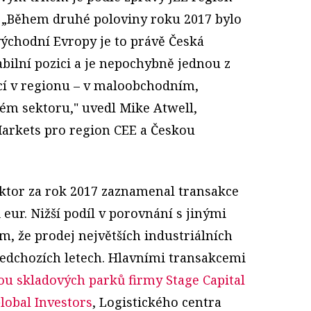
. „Během druhé poloviny roku 2017 bylo
 východní Evropy je to právě Česká
abilní pozici a je nepochybně jednou z
ací v regionu – v maloobchodním,
ém sektoru," uvedl Mike Atwell,
Markets pro region CEE a Českou
ektor za rok 2017 zaznamenal transakce
 eur. Nižší podíl v porovnání s jinými
m, že prodej největších industriálních
předchozích letech. Hlavními transakcemi
ou skladových parků firmy Stage Capital
lobal Investors
, Logistického centra