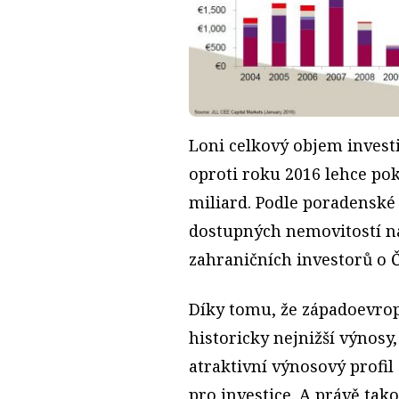
Loni celkový objem invest
oproti roku 2016 lehce pok
miliard. Podle poradenské
dostupných nemovitostí n
zahraničních investorů o Č
Díky tomu, že západoevrop
historicky nejnižší výnosy,
atraktivní výnosový profil 
pro investice. A právě tak