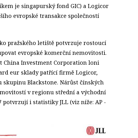
íkem je singapurský fond GIC) a Logicor
tšího evropské transakce společností
ko pražského letiště potvrzuje rostoucí
upovat evropské komerční nemovitosti.
st China Investment Corporation loni
ard eur sklady patřící firmě Logicor,
 skupinu Blackstone. Nárůst čínských
movitostí v regionu střední a východní
potvrzují i statistiky JLL (viz níže: AP -