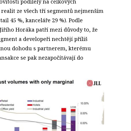
vitosti podílely na celkových
 realit ze všech tří segmentů nejmenším
tail 45 %, kanceláře 29 %). Podle
 Jiřího Horáka patří mezi důvody to, že
egment a developeři nechtějí příliš
enou dohodu s partnerem, kterému
ansakce se pak nezapočítávají do