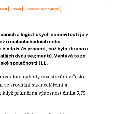
tosti
sklad
komerční nemovitosti
obních a logistických nemovitostí je v
než u maloobchodních nebo
 činila 5,75 procent, což bylo zhruba o
dalších dvou segmentů. Vyplývá to ze
nské společnosti JLL.
tosti loni nabídly investorům v Česku
í ve srovnání s kancelářemi a
, když průměrná výnosnost činila 5,75