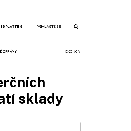
EDPLAŤTE SI
PŘIHLASTE SE
EKONOM
É ZPRÁVY
erčních
atí sklady