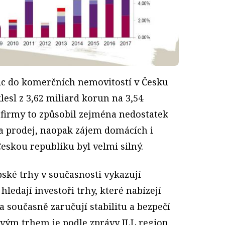
ic do komerčních nemovitostí v Česku
lesl z 3,62 miliard korun na 3,54
 firmy to způsobil zejména nedostatek
a prodej, naopak zájem domácích i
eskou republiku byl velmi silný.
ské trhy v současnosti vykazují
 hledají investoři trhy, které nabízejí
a současně zaručují stabilitu a bezpečí
ovým trhem je podle zprávy JLL region