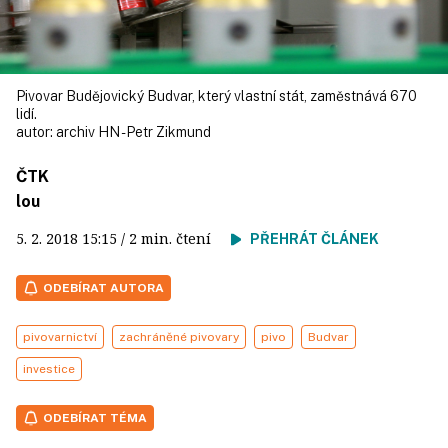
Pivovar Budějovický Budvar, který vlastní stát, zaměstnává 670
lidí.
autor:
archiv HN - Petr Zikmund
ČTK
lou
5. 2. 2018
15:15
/ 2 min. čtení
PŘEHRÁT ČLÁNEK
ODEBÍRAT AUTORA
pivovarnictví
zachráněné pivovary
pivo
Budvar
investice
ODEBÍRAT TÉMA