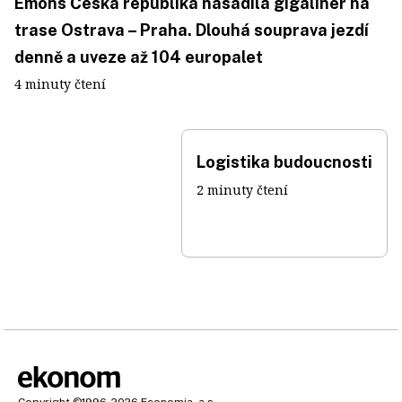
Emons Česká republika nasadila gigaliner na
trase Ostrava – Praha. Dlouhá souprava jezdí
denně a uveze až 104 europalet
4 minuty čtení
Logistika budoucnosti
2 minuty čtení
Copyright
©1996-2026
Economia, a.s.