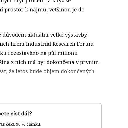
hých čtyř procent, a když se
í prostor k nájmu, většinou je do
é důvodem aktuální velké výstavby.
tních firem Industrial Research Forum
ku rozestavěno na půl milionu
šina z nich má být dokončena v prvním
kávat, že letos bude objem dokončených
ete číst dál?
vás čeká 90 % článku.