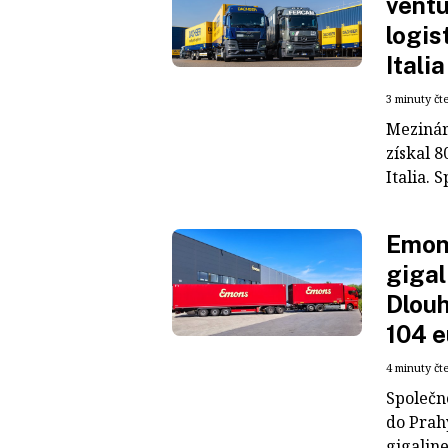
ventu
logis
Italia
3 minuty čt
Mezinár
získal 8
Italia. S
Emons
gigal
Dlouh
104 e
4 minuty čt
Společn
do Prah
gigaline