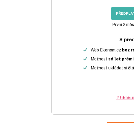
PŘEDPLAT
První 2 měs
S pře
Web Ekonom.cz
bez r
Možnost
sdílet prém
Možnost ukládat si člá
Přihlási