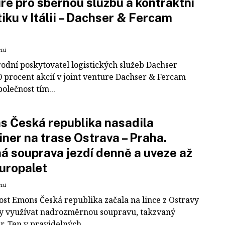
re pro sběrnou službu a kontraktní
tiku v Itálii – Dachser & Fercam
ení
odní poskytovatel logistických služeb Dachser
0 procent akcií v joint venture Dachser & Fercam
polečnost tím...
 Česká republika nasadila
iner na trase Ostrava – Praha.
á souprava jezdí denně a uveze až
uropalet
ení
ost Emons Česká republika začala na lince z Ostravy
y využívat nadrozměrnou soupravu, takzvaný
r. Ten v pravidelných...