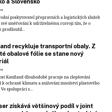
ko a Slovensko
ení
odní poskytovatel přepravních a logistických služeb
 své směřování k udržitelnému rozvoji tím, že o
k prodloužil...
and recykluje transportní obaly. Z
té obalové fólie se stane nový
iál
ení
ost Kaufland dlouhodobě pracuje na zlepšování
í k ochraně klimatu a snižování množství plastového
Ve spolupráci s...
er získává většinový podíl v joint