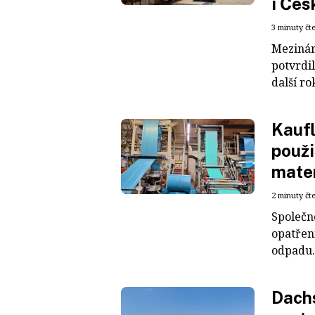
i Čes
3 minuty čt
Mezinár
potvrdil
další ro
Kaufl
použi
mater
2 minuty čt
Společn
opatřen
odpadu. 
Dachs