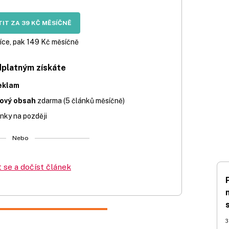
IT ZA 39 KČ MĚSÍČNĚ
íce, pak 149 Kč měsíčně
dplatným získáte
eklam
iový obsah
zdarma (5 článků měsíčně)
nky na později
Nebo
t se a dočíst článek
3