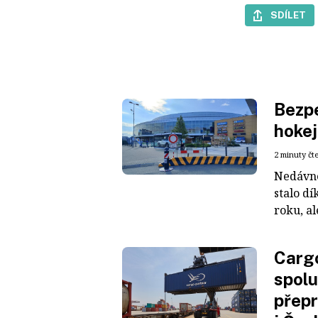
SDÍLET
Bezpe
hokej
2 minuty čt
Nedávné
stalo dí
roku, al
Cargo
spolu
přepr