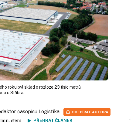
ého roku byl sklad o rozloze 23 tisíc metrů
up u Stříbra.
redaktor časopisu Logistika
ODEBÍRAT AUTORA
6 min. čtení
PŘEHRÁT ČLÁNEK