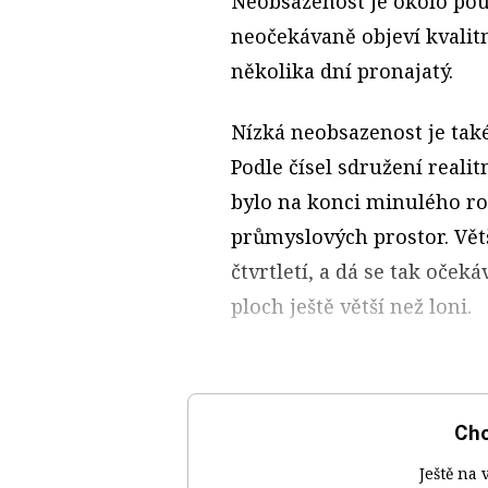
Neobsazenost je okolo pou
neočekávaně objeví kvalitn
několika dní pronajatý.
Nízká neobsazenost je tak
Podle čísel sdružení reali
bylo na konci minulého ro
průmyslových prostor. Vět
čtvrtletí, a dá se tak oče
ploch ještě větší než loni.
Chc
Ještě na 