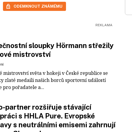
ODEMKNOUT ZNÁMÉMU
čnostní sloupky Hörmann střežily
ové mistrovství
ení
 mistrovství světa v hokeji v České republice se
ky zlaté medaili našich borců sportovní událostí
e pro pořadatele a...
-partner rozšiřuje stávající
práci s HHLA Pure. Evropské
avy s neutrálními emisemi zahrnují