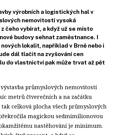
vby výrobních a logistických hal v
yslových nemovitostí vysoká
z čeho vybírat, a když už se místo
do nové budovy sehnat zaměstnance. I
 nových lokalit, například v Brně nebo i
ude dál tlačit na zvyšování cen
lu do vlastnictví pak může trvat až pět
á výstavba průmyslových nemovitostí
isíc metrů čtverečních a na začátku
 tak celková plocha všech průmyslových
 překročila magickou sedmimilionovou
k okamžitému nastěhování je minimum.