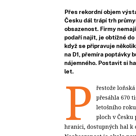
Přes rekordní objem výsta
Česku dál trápí trh prům
obsazenost. Firmy nemají 
podaří najít, je obtížné 
když se připravuje několik
na D1, přemíra poptávky b
nájemného. Postavit si ha
let.
P
řestože loňsk
přesáhla 670 t
letošního roku
ploch v Česku
hranici, dostupných hal 