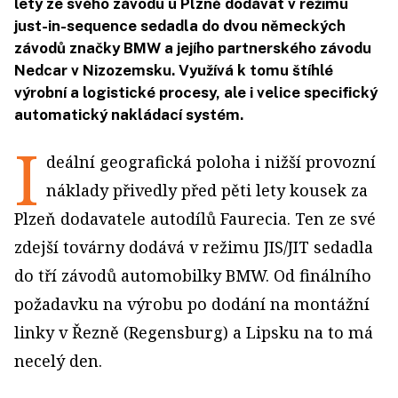
lety ze svého závodu u Plzně dodávat v režimu
just-in-sequence sedadla do dvou německých
závodů značky BMW a jejího partnerského závodu
Nedcar v Nizozemsku. Využívá k tomu štíhlé
výrobní a logistické procesy, ale i velice specifický
automatický nakládací systém.
I
deální geografická poloha i nižší provozní
náklady přivedly před pěti lety kousek za
Plzeň dodavatele autodílů Faurecia. Ten ze své
zdejší továrny dodává v režimu JIS/JIT sedadla
do tří závodů automobilky BMW. Od finálního
požadavku na výrobu po dodání na montážní
linky v Řezně (Regensburg) a Lipsku na to má
necelý den.