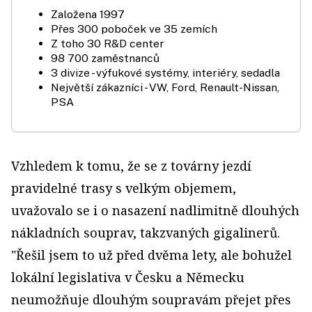
Založena 1997
Přes 300 poboček ve 35 zemích
Z toho 30 R&D center
98 700 zaměstnanců
3 divize - výfukové systémy, interiéry, sedadla
Největší zákazníci - VW, Ford, Renault-Nissan,
PSA
Vzhledem k tomu, že se z továrny jezdí
pravidelné trasy s velkým objemem,
uvažovalo se i o nasazení nadlimitně dlouhých
nákladních souprav, takzvaných gigalinerů.
"Řešil jsem to už před dvěma lety, ale bohužel
lokální legislativa v Česku a Německu
neumožňuje dlouhým soupravám přejet přes