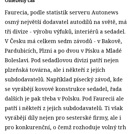
Omezený čas
Faurecia, podle statistik serveru Autonews
osmý největší dodavatel autodílů na světě, má
tři divize - výrobu výfuků, interiérů a sedadel.
V Česku má celkem sedm závodů - v Bakově,
Pardubicích, Plzni a po dvou v Písku a Mladé
Boleslavi. Pod sedadlovou divizi patří nejen
plzeňská továrna, ale i někteří z jejích
subdodavatelů. Například písecký závod, kde
se vyrábějí kovové konstrukce sedadel, řada
dalších je pak třeba v Polsku. Pod Faurecii ale
patří i někteří z jejich subdodavatelů. Ti však
vyrábějí díly nejen pro sesterské firmy, ale i
pro konkurenční, o čemž rozhoduje volný trh