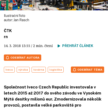
Ilustrační foto
autor:
Jan Rasch
ČTK
rn
14. 3. 2018
13:55
/ 2 min. čtení
PŘEHRÁT ČLÁNEK
ODEBÍRAT AUTORA
Iveco
výroba
továrna
logistika
ODEBÍRAT TÉMA
Společnost Iveco Czech Republic investovala v
letech 2015 až 2017 do svého závodu ve Vysokém
Mýtě desítky milionů eur. Zmodernizovala několik
provozů, postavila velké parkoviště pro