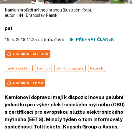
Kamion projíždí mýtnou branou (ilustrační foto).
autor:
HN – Drahoslav Ramík
pat
19. 3. 2018
11:23
/ 2 min. čtení
PŘEHRÁT ČLÁNEK
ODEBÍRAT AUTORA
mýtný systém
kamion
silniční doprava
Kapsch
ODEBÍRAT TÉMA
Kamionoví dopravci mají k dispozici novou palubní
jednotku pro výběr elektronického mýtného (OBU)
s certifikací pro evropskou službu elektronického
mýtného (EETS). Minulý týden o tom informovaly
společnosti Tolltickets, Kapsch Group a Axxès,