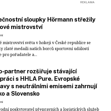
čnostní sloupky Hörmann střežily
ové mistrovství
ení
 mistrovství světa v hokeji v České republice se
ky zlaté medaili našich borců sportovní událostí
e pro pořadatele a...
-partner rozšiřuje stávající
práci s HHLA Pure. Evropské
avy s neutrálními emisemi zahrnují
ko a Slovensko
ení
odní poskytovatel přepravních a logistických služeb