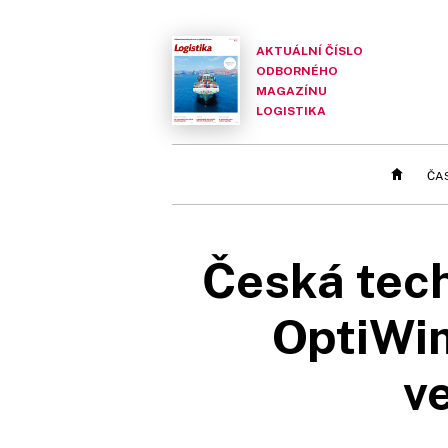
AKTUÁLNÍ ČÍSLO
ODBORNÉHO
MAGAZÍNU
LOGISTIKA
ČA
Česká tech
OptiWim
v