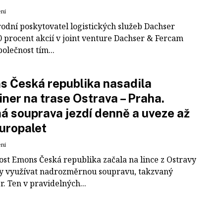
ení
odní poskytovatel logistických služeb Dachser
0 procent akcií v joint venture Dachser & Fercam
polečnost tím...
 Česká republika nasadila
iner na trase Ostrava – Praha.
á souprava jezdí denně a uveze až
uropalet
ení
ost Emons Česká republika začala na lince z Ostravy
y využívat nadrozměrnou soupravu, takzvaný
r. Ten v pravidelných...