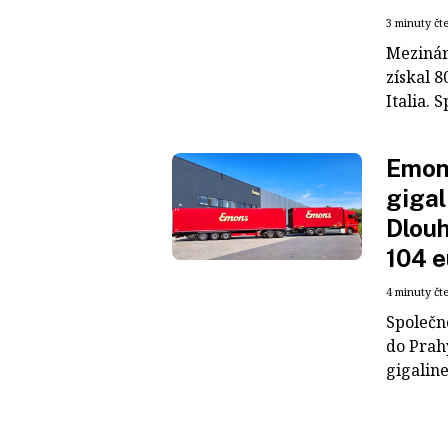
3 minuty čt
Mezinár
získal 8
Italia. S
Emons
gigal
Dlouh
104 e
4 minuty čt
Společn
do Prah
gigaline