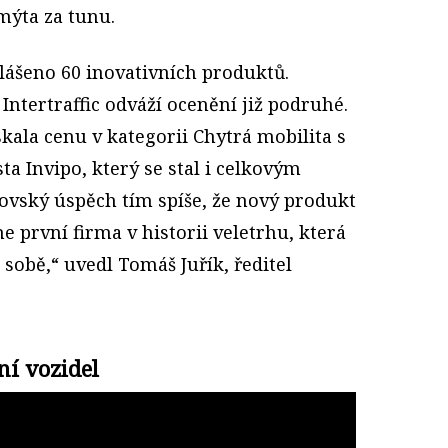
ýta za tunu.
lášeno 60 inovativních produktů.
 Intertraffic odváží ocenění již podruhé.
kala cenu v kategorii Chytrá mobilita s
a Invipo, který se stal i celkovým
rovský úspěch tím spíše, že nový produkt
e první firma v historii veletrhu, která
 sobě,“ uvedl Tomáš Juřík, ředitel
í vozidel