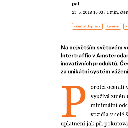
pat
23. 3. 2018
16:03
/ 1 min. č
silniční doprava
kamion
k
Na největším světovém ve
Intertraffic v Amsterodam
inovativních produktů. Če
za unikátní systém vážení
P
orotci ocenili 
využívá změn n
minimální odch
vozidla v celé
uplatnění jak při pokutová