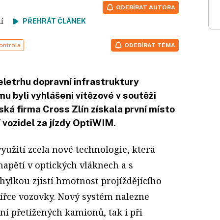
ODEBÍRAT AUTORA
tení
PŘEHRÁT ČLÁNEK
ontrola
ODEBÍRAT TÉMA
letrhu dopravní infrastruktury
u byli vyhlášeni vítězové v soutěži
ská firma Cross Zlín získala první místo
 vozidel za jízdy OptiWIM.
využití zcela nové technologie, která
apětí v optických vláknech a s
ylkou zjistí hmotnost projíždějícího
 šířce vozovky. Nový systém nalezne
ní přetížených kamionů, tak i při