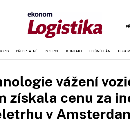
PŘ
SOPIS
PŘEDPLATNÉ
INZERCE
KONTAKT
EDIČNÍ PLÁN
TISKOV
nologie vážení vozid
 získala cenu za in
eletrhu v Amsterda