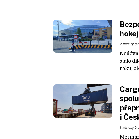
Bezpe
hokej
2 minuty čt
Nedávné
stalo dí
roku, al
Cargo
spolu
přepr
i Čes
3 minuty čt
Mezinár