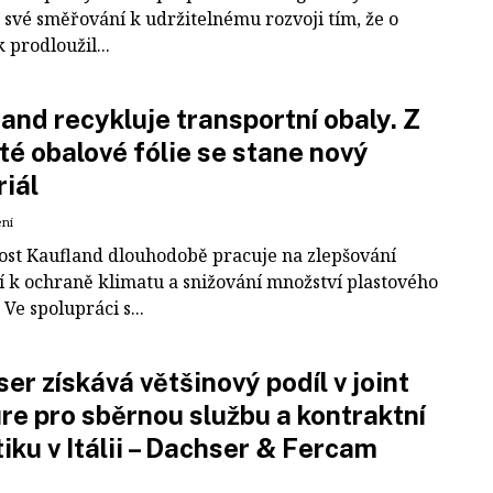
 své směřování k udržitelnému rozvoji tím, že o
k prodloužil...
and recykluje transportní obaly. Z
té obalové fólie se stane nový
iál
ení
ost Kaufland dlouhodobě pracuje na zlepšování
í k ochraně klimatu a snižování množství plastového
Ve spolupráci s...
er získává většinový podíl v joint
re pro sběrnou službu a kontraktní
tiku v Itálii – Dachser & Fercam