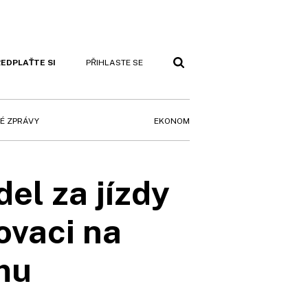
EDPLAŤTE SI
PŘIHLASTE SE
EKONOM
É ZPRÁVY
el za jízdy
ovaci na
mu