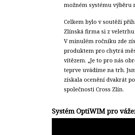
možném systému výběru m
Celkem bylo v soutěži přih
Zlínská firma si z veletrhu
V minulém ročníku zde zís
produktem pro chytrá měst
vítězem. „Je to pro nás ob
teprve uvádíme na trh. Jsm
získala ocenění dvakrát po
společnosti Cross Zlín.
Systém OptiWIM pro vážen