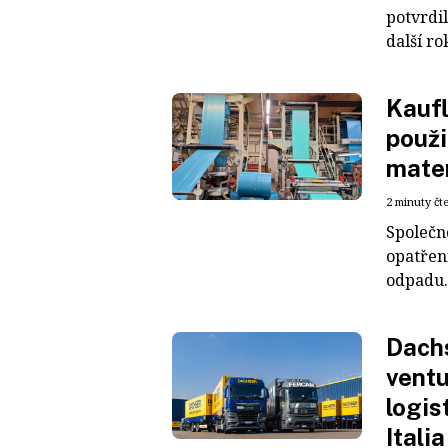
potvrdil
další ro
Kaufl
použi
mater
2 minuty čt
Společn
opatřen
odpadu. 
Dachs
ventu
logis
Italia