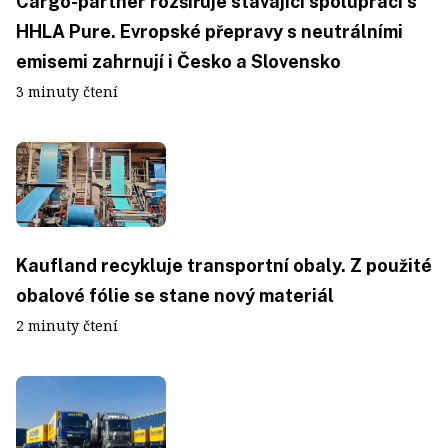
Cargo-partner rozšiřuje stávající spolupráci s
HHLA Pure. Evropské přepravy s neutrálními
emisemi zahrnují i Česko a Slovensko
3 minuty čtení
Kaufland recykluje transportní obaly. Z použité
obalové fólie se stane nový materiál
2 minuty čtení