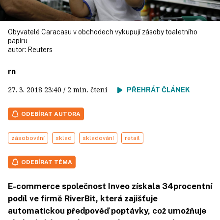
Obyvatelé Caracasu v obchodech vykupují zásoby toaletního
papíru
autor:
Reuters
rn
27. 3. 2018
23:40
/ 2 min. čtení
PŘEHRÁT ČLÁNEK
ODEBÍRAT AUTORA
zásobování
sklad
skladování
retail
ODEBÍRAT TÉMA
E-commerce společnost Inveo získala 34procentní
podíl ve firmě RiverBit, která zajišťuje
automatickou předpověď poptávky, což umožňuje