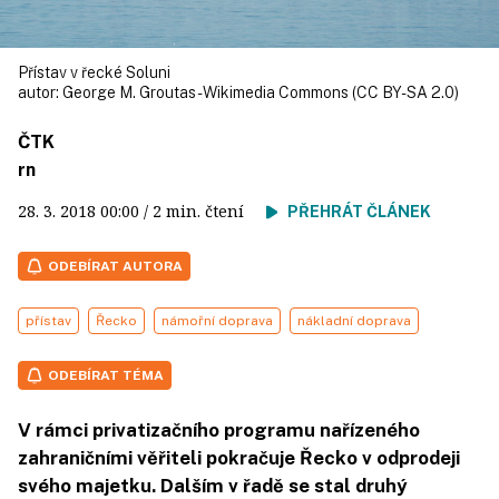
Přístav v řecké Soluni
autor:
George M. Groutas - Wikimedia Commons (CC BY-SA 2.0)
ČTK
rn
28. 3. 2018
00:00
/ 2 min. čtení
PŘEHRÁT ČLÁNEK
ODEBÍRAT AUTORA
přístav
Řecko
námořní doprava
nákladní doprava
ODEBÍRAT TÉMA
V rámci privatizačního programu nařízeného
zahraničními věřiteli pokračuje Řecko v odprodeji
svého majetku. Dalším v řadě se stal druhý