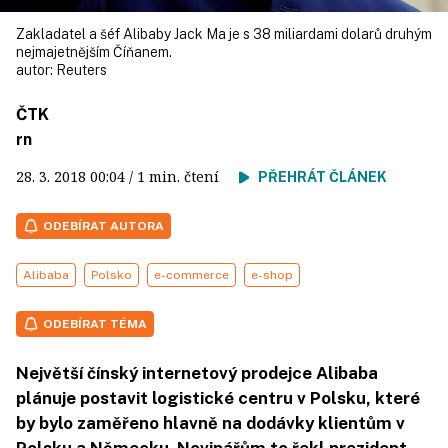
Zakladatel a šéf Alibaby Jack Ma je s 38 miliardami dolarů druhým
nejmajetnějším Číňanem.
autor:
Reuters
ČTK
rn
28. 3. 2018
00:04
/ 1 min. čtení
PŘEHRÁT ČLÁNEK
ODEBÍRAT AUTORA
Alibaba
Polsko
e-commerce
e-shop
ODEBÍRAT TÉMA
Největší čínský internetový prodejce Alibaba
plánuje postavit logistické centru v Polsku, které
by bylo zaměřeno hlavně na dodávky klientům v