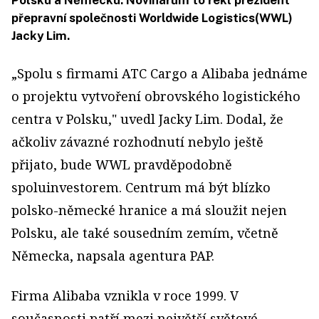
Polsku a Německu. Novinářům to řekl prezident
přepravní společnosti Worldwide Logistics(WWL)
Jacky Lim.
„Spolu s firmami ATC Cargo a Alibaba jednáme
o projektu vytvoření obrovského logistického
centra v Polsku," uvedl Jacky Lim. Dodal, že
ačkoliv závazné rozhodnutí nebylo ještě
přijato, bude WWL pravděpodobně
spoluinvestorem. Centrum má být blízko
polsko-německé hranice a má sloužit nejen
Polsku, ale také sousedním zemím, včetně
Německa, napsala agentura PAP.
Firma Alibaba vznikla v roce 1999. V
současnosti patří mezi největší světové