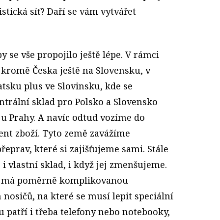
stická síť? Daří se vám vytvářet
 se vše propojilo ještě lépe. V rámci
romě Česka ještě na Slovensku, v
tsku plus ve Slovinsku, kde se
trální sklad pro Polsko a Slovensko
u Prahy. A navíc odtud vozíme do
ent zboží. Tyto země zavážíme
řeprav, které si zajišťujeme sami. Stále
 vlastní sklad, i když jej zmenšujeme.
ko má poměrně komplikovanou
 nosičů, na které se musí lepit speciální
 patří i třeba telefony nebo notebooky,