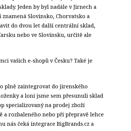
klady. Jeden by byl nadále v Jirnech a
ní znamená Slovinsko, Chorvatsko a
it do dvou let další centrální sklad,
arsku nebo ve Slovinsku, určitě ale
ámci vašich e-shopů v Česku? Také je
lo plně zaintegrovat do jirenského
oženky a loni jsme sem přesunuli sklad
op specializovaný na prodej zboží
ě a rozbaleného nebo při přepravě lehce
nu nás čeká integrace BigBrands.cz a