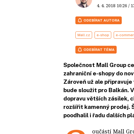
4. 4. 2018
10:26
/ 
ODEBÍRAT AUTORA
Mall.cz
e-shop
e-commer
ODEBÍRAT TÉMA
Společnost Mall Group cent
zahraniční e-shopy do no
Zároveň už ale připravuje
bude sloužit pro Balkán. 
dopravu větších zásilek, 
rozšířit kamenný prodej. 
poodhalil i řadu dalších pl
oučástí Mall Gr