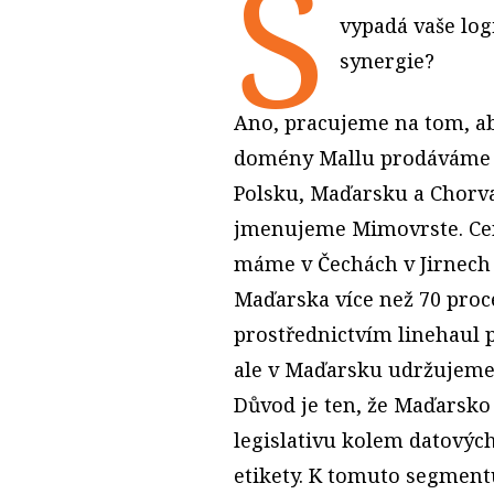
S
vypadá vaše logi
synergie?
Ano, pracujeme na tom, aby
domény Mallu prodáváme k
Polsku, Maďarsku a Chorva
jmenujeme Mimovrste. Cen
máme v Čechách v Jirnech 
Maďarska více než 70 proc
prostřednictvím linehaul p
ale v Maďarsku udržujeme i
Důvod je ten, že Maďars
legislativu kolem datových
etikety. K tomuto segmentu