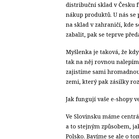
distribuční sklad v Česku 
nákup produktů. U nás se p
na sklad v zahraničí, kde 
zabalit, pak se teprve př
Myšlenka je taková, že kd
tak na něj rovnou nalepím
zajistíme sami hromadnou
zemi, který pak zásilky ro
Jak fungují vaše e-shopy 
Ve Slovinsku máme centráln
a to stejným způsobem, ja
Polsko. Bavíme se ale o t