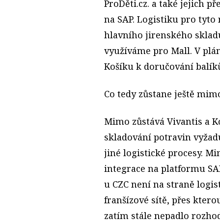
ProDěti.cz. a také jejich p
na SAP. Logistiku pro tyto
hlavního jirenského skladu
využíváme pro Mall. V plán
Košíku k doručování balíků
Co tedy zůstane ještě mim
Mimo zůstává Vivantis a Ko
skladování potravin vyžad
jiné logistické procesy. Mi
integrace na platformu SA
u CZC není na straně logist
franšízové sítě, přes ktero
zatím stále nepadlo rozhod