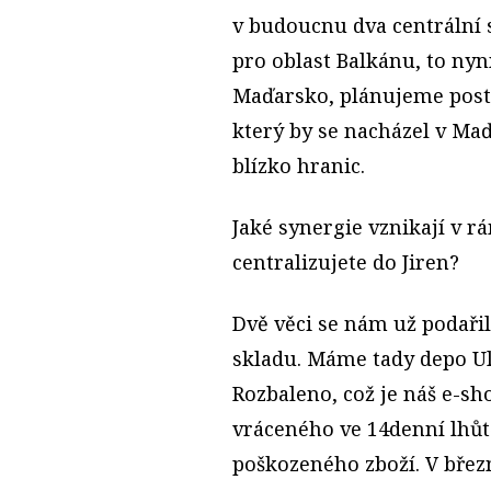
v budoucnu dva centrální s
pro oblast Balkánu, to ny
Maďarsko, plánujeme postav
který by se nacházel v Maď
blízko hranic.
Jaké synergie vznikají v r
centralizujete do Jiren?
Dvě věci se nám už podaři
skladu. Máme tady depo Ul
Rozbaleno, což je náš e-sh
vráceného ve 14denní lhůt
poškozeného zboží. V břez