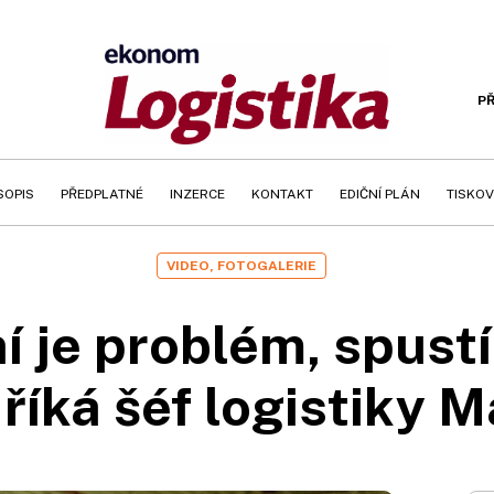
PŘ
SOPIS
PŘEDPLATNÉ
INZERCE
KONTAKT
EDIČNÍ PLÁN
TISKOV
VIDEO, FOTOGALERIE
 je problém, spust
říká šéf logistiky 