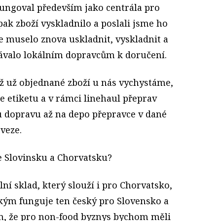
fungoval především jako centrála pro
ak zboží vyskladnilo a poslali jsme ho
se muselo znova uskladnit, vyskladnit a
edávalo lokálním dopravcům k doručení.
yž už objednané zboží u nás vychystáme,
e etiketu a v rámci linehaul přeprav
 dopravu až na depo přepravce v dané
zveze.
ve Slovinsku a Chorvatsku?
í sklad, který slouží i pro Chorvatsko,
kým funguje ten český pro Slovensko a
om, že pro non-food byznys bychom měli