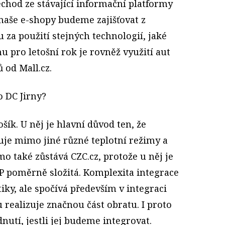
řechod ze stávající informační platformy
 naše e-shopy budeme zajišťovat z
 za použití stejných technologií, jaké
u pro letošní rok je rovněž využití aut
 od Mall.cz.
o DC Jirny?
šík. U něj je hlavní důvod ten, že
uje mimo jiné různé teplotní režimy a
mo také zůstává CZC.cz, protože u něj je
P poměrně složitá. Komplexita integrace
iky, ale spočívá především v integraci
u realizuje značnou část obratu. I proto
nutí, jestli jej budeme integrovat.