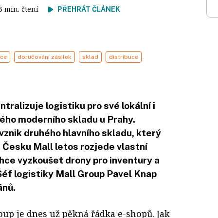
13 min. čtení
PŘEHRÁT ČLÁNEK
ce
doručování zásilek
sklad
distribuce
ralizuje logistiku pro své lokální i
vého moderního skladu u Prahy.
 vznik druhého hlavního skladu, který
V Česku Mall letos rozjede vlastní
chce vyzkoušet drony pro inventury a
Šéf logistiky Mall Group Pavel Knap
ánů.
oup je dnes už pěkná řádka e-shopů. Jak