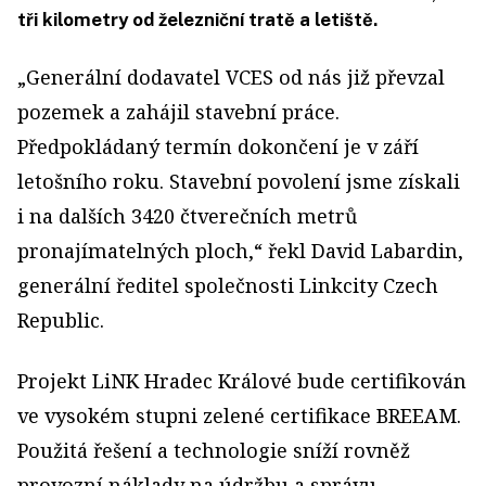
tři kilometry od železniční tratě a letiště.
„Generální dodavatel VCES od nás již převzal
pozemek a zahájil stavební práce.
Předpokládaný termín dokončení je v září
letošního roku. Stavební povolení jsme získali
i na dalších 3420 čtverečních metrů
pronajímatelných ploch,“ řekl David Labardin,
generální ředitel společnosti Linkcity Czech
Republic.
Projekt LiNK Hradec Králové bude certifikován
ve vysokém stupni zelené certifikace BREEAM.
Použitá řešení a technologie sníží rovněž
provozní náklady na údržbu a správu