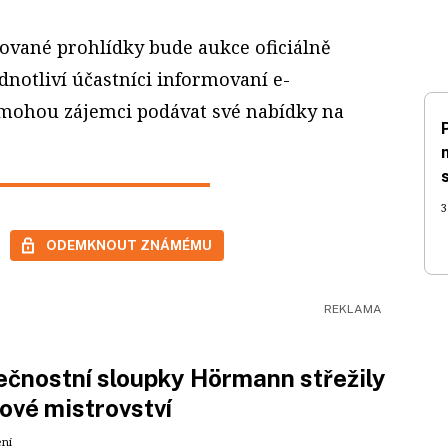
zované prohlídky bude aukce oficiálně
notliví účastníci informovaní e-
mohou zájemci podávat své nabídky na
3
ODEMKNOUT ZNÁMÉMU
čnostní sloupky Hörmann střežily
ové mistrovství
ení