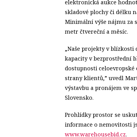
elektronická aukce hodno
skladové plochy či délku n
Minimální výše nájmu za s
metr čtvereční a měsíc.
„Naše projekty v blízkosti
kapacity v bezprostřední bl
dostupnosti celoevropské 
strany klientů,” uvedl Mar
výstavbu a pronájem ve sp
Slovensko.
Prohlídky prostor se uskute
informace o nemovitosti 
www.warehousebid.cz
.