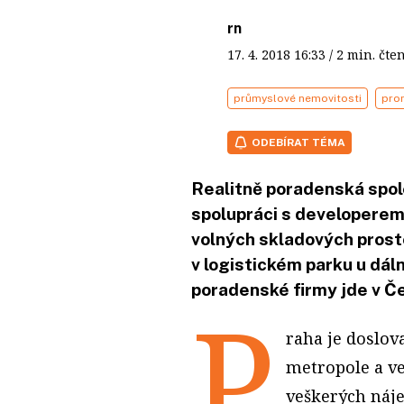
rn
17. 4. 2018
16:33
/ 2 min. č
průmyslové nemovitosti
pro
ODEBÍRAT TÉMA
Realitně poradenská spol
spolupráci s developerem 
volných skladových prosto
v logistickém parku u dál
poradenské firmy jde v Če
P
raha je doslov
metropole a ve
veškerých náje