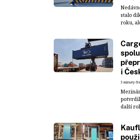
Nedávné
stalo dí
roku, al
Cargo
spolu
přepr
i Čes
3 minuty čt
Mezinár
potvrdil
další ro
Kaufl
použi