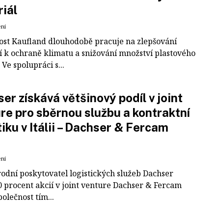
iál
ení
ost Kaufland dlouhodobě pracuje na zlepšování
í k ochraně klimatu a snižování množství plastového
Ve spolupráci s...
er získává většinový podíl v joint
re pro sběrnou službu a kontraktní
tiku v Itálii – Dachser & Fercam
ení
odní poskytovatel logistických služeb Dachser
0 procent akcií v joint venture Dachser & Fercam
polečnost tím...