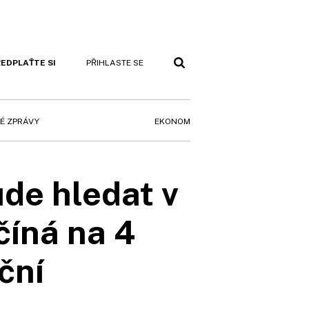
EDPLAŤTE SI
PŘIHLASTE SE
EKONOM
É ZPRÁVY
de hledat v
číná na 4
ční