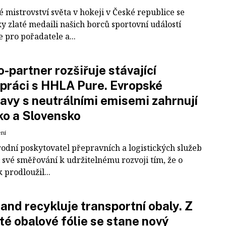
 mistrovství světa v hokeji v České republice se
ky zlaté medaili našich borců sportovní událostí
e pro pořadatele a...
-partner rozšiřuje stávající
práci s HHLA Pure. Evropské
avy s neutrálními emisemi zahrnují
ko a Slovensko
ení
odní poskytovatel přepravních a logistických služeb
 své směřování k udržitelnému rozvoji tím, že o
k prodloužil...
and recykluje transportní obaly. Z
té obalové fólie se stane nový