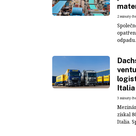
mater
2 minuty čt
Společn
opatřen
odpadu. 
Dachs
ventu
logis
Italia
3 minuty čt
Mezinár
získal 8
Italia. S