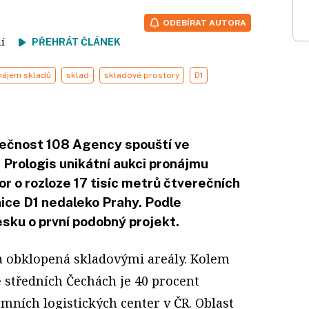
ODEBÍRAT AUTORA
tení
PŘEHRÁT ČLÁNEK
nájem skladů
sklad
skladové prostory
D1
ečnost 108 Agency spouští ve
Prologis unikátní aukci pronájmu
r o rozloze 17 tisíc metrů čtverečních
nice D1 nedaleko Prahy. Podle
sku o první podobný projekt.
a obklopená skladovými areály. Kolem
 středních Čechách je 40 procent
mních logistických center v ČR. Oblast