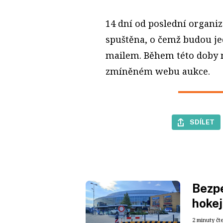
14 dní od poslední organi
spuštěna, o čemž budou jed
mailem. Během této doby 
zmíněném webu aukce.
SDÍLET
Bezpe
hokej
2 minuty čt