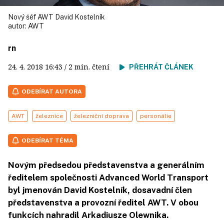
Nový šéf AWT David Kostelník
autor:
AWT
rn
24. 4. 2018
16:43
/ 2 min. čtení
PŘEHRÁT ČLÁNEK
ODEBÍRAT AUTORA
AWT
železnice
železniční doprava
personálie
ODEBÍRAT TÉMA
Novým předsedou představenstva a generálním
ředitelem společnosti Advanced World Transport
byl jmenován David Kostelník, dosavadní člen
představenstva a provozní ředitel AWT. V obou
funkcích nahradil Arkadiusze Olewnika.