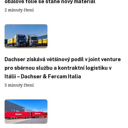
obalové fólie se stane nový materiál
2 minuty čtení
Dachser získává většinový podíl v joint venture
pro sběrnou službu a kontraktní logistiku v
Itálii – Dachser & Fercam Italia
3 minuty čtení