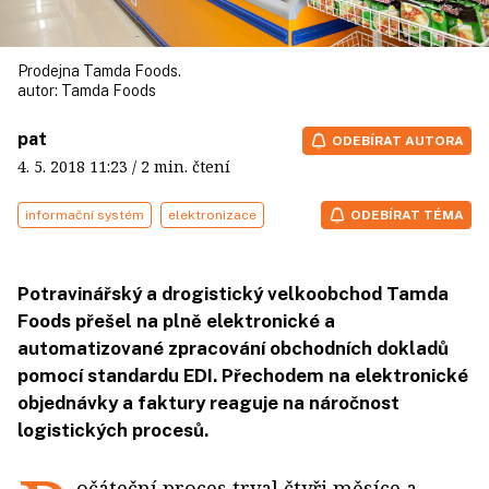
Prodejna Tamda Foods.
autor:
Tamda Foods
pat
ODEBÍRAT AUTORA
4. 5. 2018
11:23
/ 2 min. čtení
informační systém
elektronizace
ODEBÍRAT TÉMA
Potravinářský a drogistický velkoobchod Tamda
Foods přešel na plně elektronické a
automatizované zpracování obchodních dokladů
pomocí standardu EDI. Přechodem na elektronické
objednávky a faktury reaguje na náročnost
logistických procesů.
očáteční proces trval čtyři měsíce a