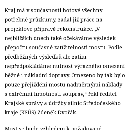
Kraj má v současnosti hotové všechny
potřebné průzkumy, zadal již práce na
projektové přípravě rekonstrukce. „V
nejbližších dnech také očekáváme výsledek
přepočtu současné zatížitelnosti mostu. Podle
předběžných výsledků ale zatím
nepředpokládáme nutnost výrazného omezení
běžné i nákladní dopravy. Omezeno by tak bylo
pouze přejíždění mostu nadměrnými náklady
s extrémní hmotností souprav,“ řekl ředitel
Krajské správy a údržby silnic Středočeského
kraje (KSÚS) Zdeněk Dvořák.
Most se bude vzhledem k požadované