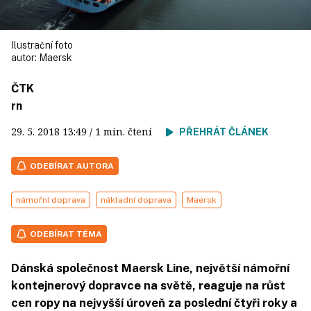
Ilustrační foto
autor:
Maersk
ČTK
rn
29. 5. 2018
13:49
/ 1 min. čtení
PŘEHRÁT ČLÁNEK
ODEBÍRAT AUTORA
námořní doprava
nákladní doprava
Maersk
ODEBÍRAT TÉMA
Dánská společnost Maersk Line, největší námořní
kontejnerový dopravce na světě, reaguje na růst
cen ropy na nejvyšší úroveň za poslední čtyři roky a