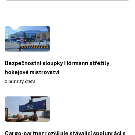
Bezpečnostní sloupky Hörmann střežily
hokejové mistrovství
2 minuty čtení
Cargo-partner rozšiřuje stávající spolupráci s