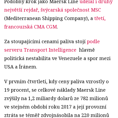
Podobný krok jako Maersk Line
udělal i druhý
největší rejdař, švýcarská společnost MSC
(Mediterranean Shipping Company), a
třetí,
francouzská CMA CGM
.
Za stoupajícími cenami paliva stojí
podle
serveru Transport Intelligence
hlavně
politická nestabilita ve Venezuele a spor mezi
USA a Íránem.
V prvním čtvrtletí, kdy ceny paliva vzrostly o
19 procent, se celkové náklady Maersk Line
zvýšily na 1,2 miliardy dolarů ze 782 milionů
ve stejném období roku 2017 a její provozní
ztráta se téměř zdvojnásobila na 220 milionů