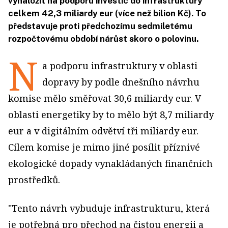
vynaložit na podporu investic do infrastruktury
celkem 42,3 miliardy eur (více než bilion Kč). To
představuje proti předchozímu sedmiletému
rozpočtovému období nárůst skoro o polovinu.
N
a podporu infrastruktury v oblasti
dopravy by podle dnešního návrhu
komise mělo směřovat 30,6 miliardy eur. V
oblasti energetiky by to mělo být 8,7 miliardy
eur a v digitálním odvětví tři miliardy eur.
Cílem komise je mimo jiné posílit příznivé
ekologické dopady vynakládaných finančních
prostředků.
"Tento návrh vybuduje infrastrukturu, která
je potřebná pro přechod na čistou energii a