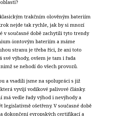
 oblasti?
y klasickým trakčním olověným bateriím
ok nejde tak rychle, jak by si mnozí
é v současné době zachytili tyto trendy
thium-iontovým bateriím a máme
hou stranu je třeba říci, že ani toto
á své výhody, ovšem je tam i řada
i nimž se nehodí do všech provozů.
ou a vsadili jsme na spolupráci s již
terá vyvíjí vodíkové palivové články.
ní má vedle řady výhod i nevýhody a
ýt legislativně ošetřeny. V současné době
a dokončení evropských certifikací a