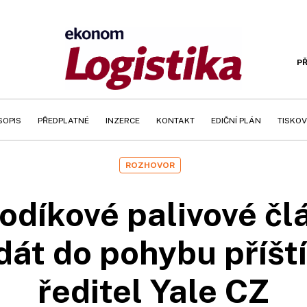
PŘ
SOPIS
PŘEDPLATNÉ
INZERCE
KONTAKT
EDIČNÍ PLÁN
TISKOV
ROZHOVOR
odíkové palivové člá
dát do pohybu příští 
ředitel Yale CZ