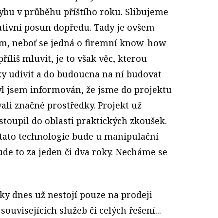
hybu v průběhu příštího roku. Slibujeme
tativní posun dopředu. Tady je ovšem
ím, neboť se jedná o firemní know-how
íliš mluvit, je to však věc, kterou
ky udivit a do budoucna na ní budovat
l jsem informován, že jsme do projektu
ali značné prostředky. Projekt už
stoupil do oblasti praktických zkoušek.
 tato technologie bude u manipulační
ude to za jeden či dva roky. Necháme se
ky dnes už nestojí pouze na prodeji
souvisejících služeb či celých řešení...