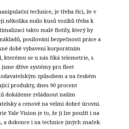
nipulační technice, je třeba říci, že v
eji několika málo kusů vozíků třeba k
imalizaci takto malé flotily, který by
nákladů, posilování bezpečnosti práce a
sné době vybaveni korporátním
, kterému se u nás říká telemetrie, s
 jsme dříve systémy pro fleet
odavatelským způsobem a na českém
jící produkty, dnes 90 procent
ků dokážeme zvládnout naším
atelsky a cenově na velmi dobré úrovni.
Yale Vision je to, že ji lze použít i na
h, a dokonce i na technice jiných značek.