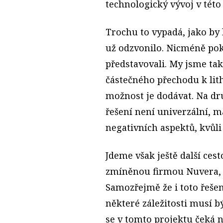
technologický vývoj v této
Trochu to vypadá, jako b
už odzvonilo. Nicméně pokr
představovali. My jsme tak
částečného přechodu k li
možnost je dodávat. Na dru
řešení není univerzální, m
negativních aspektů, kvůl
Jdeme však ještě další cest
zmíněnou firmou Nuvera, k
Samozřejmě že i toto řeše
některé záležitosti musí b
se v tomto projektu čeká n