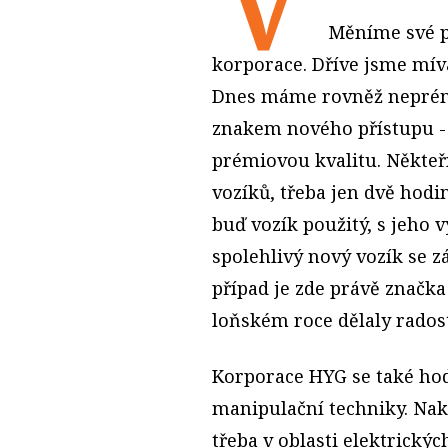
Měníme své př
korporace. Dříve jsme mív
Dnes máme rovněž neprémi
znakem nového přístupu -
prémiovou kvalitu. Někteří
vozíků, třeba jen dvě hodi
buď vozík použitý, s jeho
spolehlivý nový vozík se 
případ je zde právě značka
loňském roce dělaly radost
Korporace HYG se také ho
manipulační techniky. Nak
třeba v oblasti elektrickýc