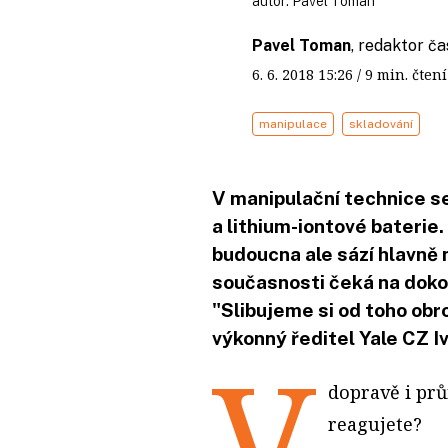
autor:
Pavel Toman
Pavel Toman
, redaktor ča
6. 6. 2018
15:26
/ 9 min. čt
manipulace
skladování
V manipulační technice se
a lithium-iontové baterie.
budoucna ale sází hlavně 
současnosti čeká na doko
"Slibujeme si od toho obr
výkonný ředitel Yale CZ I
V
dopravě i prů
reagujete?