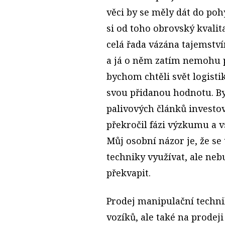
věci by se měly dát do po
si od toho obrovský kvali
celá řada vázána tajemstv
a já o něm zatím nemohu př
bychom chtěli svět logisti
svou přidanou hodnotu. By
palivových článků investov
překročil fázi výzkumu a v
Můj osobní názor je, že se
techniky využívat, ale neb
překvapit.
Prodej manipulační techni
vozíků, ale také na prodeji 