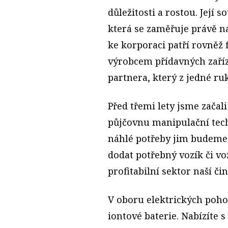
důležitosti a rostou. Její s
která se zaměřuje právě n
ke korporaci patří rovněž
výrobcem přídavných zaříz
partnera, který z jedné r
Před třemi lety jsme začal
půjčovnu manipulační techn
náhlé potřeby jim budeme 
dodat potřebný vozík či voz
profitabilní sektor naší čin
V oboru elektrických poho
iontové baterie. Nabízíte s