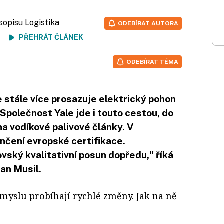
sopisu Logistika
ODEBÍRAT AUTORA
ení
PŘEHRÁT ČLÁNEK
ODEBÍRAT TÉMA
 stále více prosazuje elektrický pohon
 Společnost Yale jde i touto cestou, do
na vodíkové palivové články. V
nčení evropské certifikace.
ovský kvalitativní posun dopředu," říká
van Musil.
myslu probíhají rychlé změny. Jak na ně