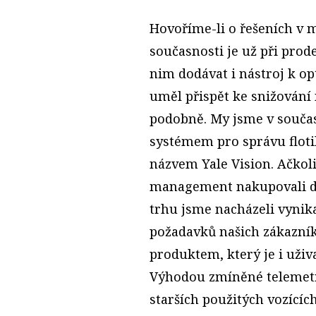
Hovoříme-li o řešeních v ma
současnosti je už při prod
nim dodávat i nástroj k opt
uměl přispět ke snižování 
podobně. My jsme v souča
systémem pro správu flotil
názvem Yale Vision. Ačkoli
management nakupovali d
trhu jsme nacházeli vynika
požadavků našich zákazní
produktem, který je i uživ
Výhodou zmíněné telemetrie 
starších použitých vozícíc