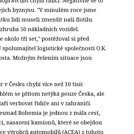
pravcům chybí řidiči. Negativně se to
ejich byznysu. "V minulém roce jsme
tku lidí museli zmenšit naši flotilu.
 zhruba 50 nákladních vozidel.
okolo tří set," postěžoval si před
spolumajitel logistické společnosti O.K.
osta. Možným řešením situace jsou
 v Česku chybí více než 10 tisíc
oblém se přitom netýká pouze Česka, ale
ří verbovat řidiče ani v zahraničí.
esmad Bohemia je jednou z mála cest,
aci, nasazení kamionů, které se obejdou
iace výrobců automobilů (ACEA) z tohoto