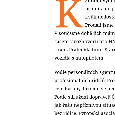
K
amionovým do
promítá do j
kvůli nedosta
Prodali jsme
V současné době jich máme 
časem v rozhovoru pro HN 
Trans Praha Vladimír Star
vozidla s autopilotem.
Podle personálních agentur
profesionálních řidičů. Pr
celé Evropy, firmám se neda
Podle sdružení dopravců Č
jak řešit nepříznivou situ
bez řidiče. Evropská asoc