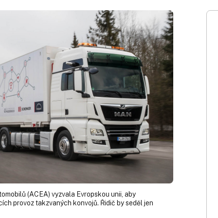
omobilů (ACEA) vyzvala Evropskou unii, aby
cích provoz takzvaných konvojů. Řidič by seděl jen