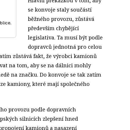
Hlavní překážkou v tom, aby
se konvoje staly součástí
běžného provozu, zůstává
blice.
především chybějící
legislativa. Ta musí být podle
dopravců jednotná pro celou
atím zůstává fakt, že výrobci kamionů
vat na tom, aby se na dálnici mohly
ledě na značku. Do konvoje se tak zatím
ze kamiony, které mají společného
ého provozu podle dopravních
pských silnicích zlepšení hned
 propojení kamionů a nasazení