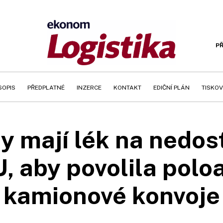
PŘ
SOPIS
PŘEDPLATNÉ
INZERCE
KONTAKT
EDIČNÍ PLÁN
TISKOV
 mají lék na nedost
U, aby povolila pol
kamionové konvoje