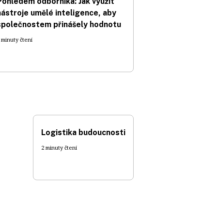
Pohledem odborníka: Jak využít
nástroje umělé inteligence, aby
společnostem přinášely hodnotu
 minuty čtení
Logistika budoucnosti
2 minuty čtení