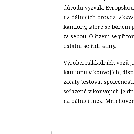
důvodu vyzvala Evropskou 
na dálnicích provoz takzv
kamiony, které se během jí
za sebou. O řízení se přit
ostatní se řídí samy.
Výrobci nákladních vozů ji
kamionů v konvojích, dis
začaly testovat společnost
seřazené v konvojích je d
na dálnici mezi Mnichov