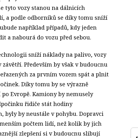
e tyto vozy stanou na dálnicích
í, a podle odborníků se díky tomu sníží
ubude například případů, kdy jeden
dit a nabourá do vozu před sebou.
chnologii sníží náklady na palivo, vozy
v závětří. Především by však v budoucnu
seřazených za prvním vozem spát a plnit
očinek. Díky tomu by se výrazně
ží po Evropě. Kamiony by nemusely
počinku řidiče stát hodiny
h, byly by neustále v pohybu. Dopravci
 menším počtem lidí, než kolik by jich
aznější zlepšení si v budoucnu slibují