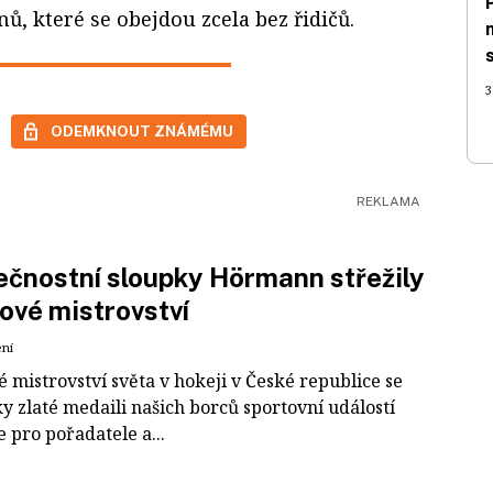
, které se obejdou zcela bez řidičů.
3
ODEMKNOUT ZNÁMÉMU
čnostní sloupky Hörmann střežily
ové mistrovství
ení
 mistrovství světa v hokeji v České republice se
ky zlaté medaili našich borců sportovní událostí
e pro pořadatele a...