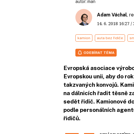
autor:
man
Adam Váchal
, r
14. 6. 2018
16:27
/
kamion
auta bez řidiče
sm
ODEBÍRAT TÉMA
Evropská asociace výrobc
Evropskou unii, aby do rok
takzvaných konvojů. Kami
na dálnicích řadit těsně 
sedět řidič. Kamionové do
podle personálních agentu
řidičů.