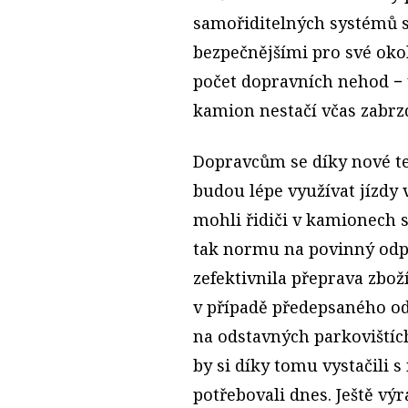
samořiditelných systémů s
bezpečnějšími pro své okol
počet dopravních nehod − 
kamion nestačí včas zabrz
Dopravcům se díky nové te
budou lépe využívat jízdy 
mohli řidiči v kamionech 
tak normu na povinný odp
zefektivnila přeprava zbo
v případě předepsaného od
na odstavných parkovištíc
by si díky tomu vystačili s
potřebovali dnes. Ještě výr