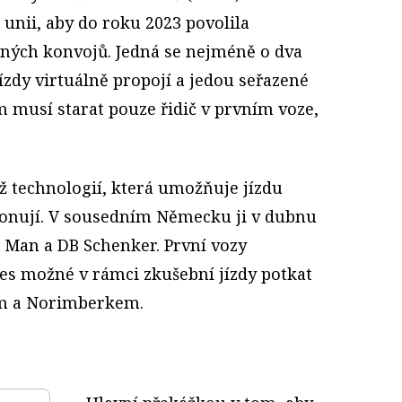
unii, aby do roku 2023 povolila
aných konvojů. Jedná se nejméně o dva
zdy virtuálně propojí a jedou seřazené
om musí starat pouze řidič v prvním voze,
ž technologií, která umožňuje jízdu
ponují. V sousedním Německu ji v dubnu
i Man a DB Schenker. První vozy
nes možné v rámci zkušební jízdy potkat
em a Norimberkem.