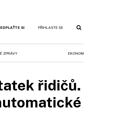
EDPLAŤTE SI
PŘIHLASTE SE
EKONOM
É ZPRÁVY
atek řidičů.
oautomatické