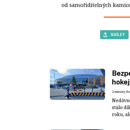
od samořiditelných kamionů
SDÍLET
Bezpe
hokej
2 minuty čt
Nedávné
stalo dí
roku, al