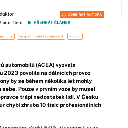
edaktor
ODEBÍRAT AUTORA
 3 min. čtení
PŘEHRÁT ČLÁNEK
art city
bezpečnostní systémy aut
konvoj
ů automobilů (ACEA) vyzvala
u 2023 povolila na dálnicích provoz
ony by se během několika let mohly
za sebe. Pouze v prvním voze by musel
pravce trápí nedostatek lidí. V Česku
r chybí zhruba 10 tisíc profesionálních