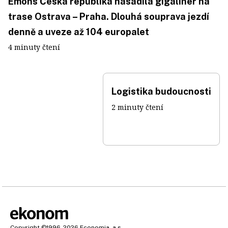
Emons Česká republika nasadila gigaliner na
trase Ostrava – Praha. Dlouhá souprava jezdí
denně a uveze až 104 europalet
4 minuty čtení
Logistika budoucnosti
2 minuty čtení
Copyright
©1996-2026
Economia, a.s.