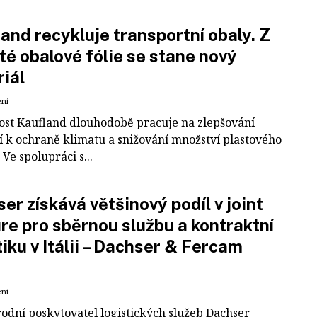
and recykluje transportní obaly. Z
té obalové fólie se stane nový
iál
ení
ost Kaufland dlouhodobě pracuje na zlepšování
í k ochraně klimatu a snižování množství plastového
Ve spolupráci s...
er získává většinový podíl v joint
re pro sběrnou službu a kontraktní
tiku v Itálii – Dachser & Fercam
ení
odní poskytovatel logistických služeb Dachser