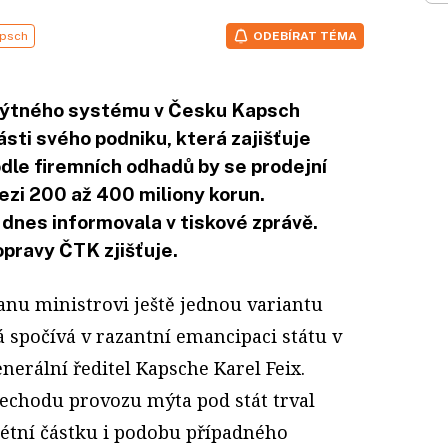
psch
ODEBÍRAT TÉMA
mýtného systému v Česku Kapsch
ásti svého podniku, která zajišťuje
dle firemních odhadů by se prodejní
zi 200 až 400 miliony korun.
dnes informovala v tiskové zprávě.
pravy ČTK zjišťuje.
anu ministrovi ještě jednou variantu
á spočívá v razantní emancipaci státu v
nerální ředitel Kapsche Karel Feix.
řechodu provozu mýta pod stát trval
rétní částku i podobu případného