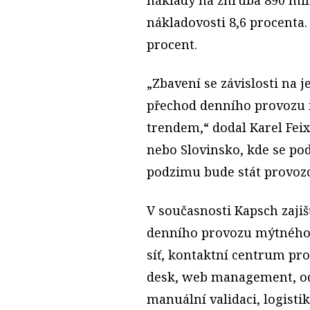
nákladovosti 8,6 procenta
procent.
„Zbavení se závislosti na 
přechod denního provozu m
trendem,“ dodal Karel Fei
nebo Slovinsko, kde se pod
podzimu bude stát provozo
V současnosti Kapsch zajiš
denního provozu mýtného 
síť, kontaktní centrum pro
desk, web management, od
manuální validaci, logistik