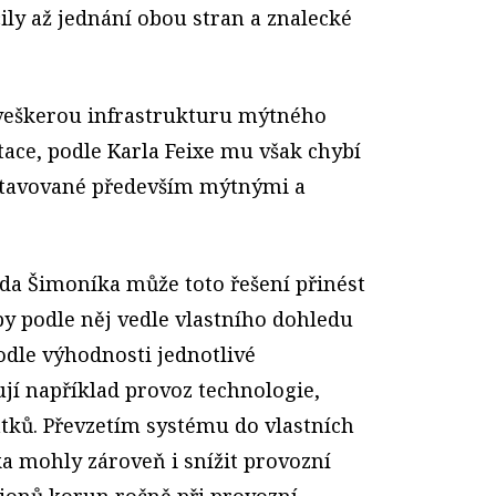
ily až jednání obou stran a znalecké
í veškerou infrastrukturu mýtného
ce, podle Karla Feixe mu však chybí
tavované především mýtnými a
da Šimoníka může toto řešení přinést
 by podle něj vedle vlastního dohledu
odle výhodnosti jednotlivé
ťují například provoz technologie,
atků. Převzetím systému do vlastních
a mohly zároveň i snížit provozní
ionů korun ročně při provozní