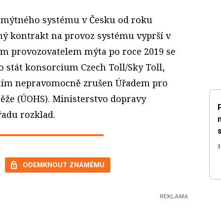
 mýtného systému v Česku od roku
ný kontrakt na provoz systému vyprší v
ým provozovatelem mýta po roce 2019 se
 stát konsorcium Czech Toll/Sky Toll,
zatím nepravomocně zrušen Úřadem pro
ěže (ÚOHS). Ministerstvo dopravy
řadu rozklad.
3
ODEMKNOUT ZNÁMÉMU