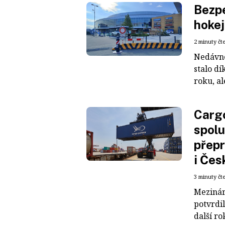
Bezpe
hokej
2 minuty čt
Nedávné
stalo dí
roku, al
Cargo
spolu
přepr
i Čes
3 minuty čt
Mezinár
potvrdil
další ro