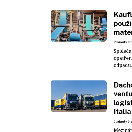
Kaufl
použi
mater
2 minuty čt
Společn
opatřen
odpadu. 
Dachs
ventu
logis
Italia
3 minuty čt
Mezinár