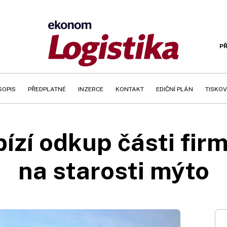
PŘ
SOPIS
PŘEDPLATNÉ
INZERCE
KONTAKT
EDIČNÍ PLÁN
TISKOV
ízí odkup části firm
na starosti mýto