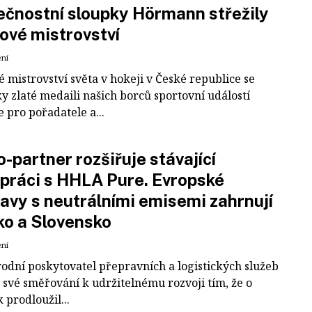
čnostní sloupky Hörmann střežily
ové mistrovství
ení
 mistrovství světa v hokeji v České republice se
ky zlaté medaili našich borců sportovní událostí
e pro pořadatele a...
-partner rozšiřuje stávající
práci s HHLA Pure. Evropské
avy s neutrálními emisemi zahrnují
ko a Slovensko
ení
odní poskytovatel přepravních a logistických služeb
 své směřování k udržitelnému rozvoji tím, že o
k prodloužil...