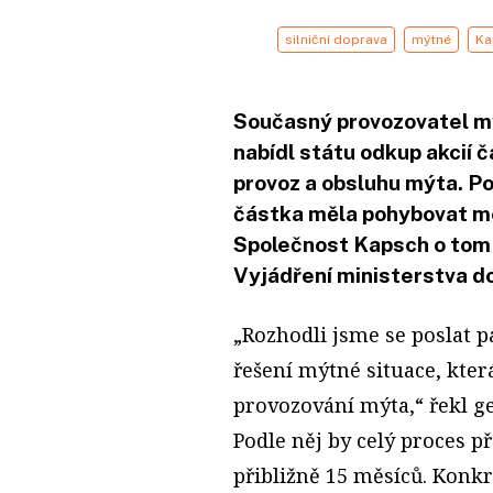
silniční doprava
mýtné
Ka
Současný provozovatel 
nabídl státu odkup akcií č
provoz a obsluhu mýta. Po
částka měla pohybovat me
Společnost Kapsch o tom 
Vyjádření ministerstva do
„Rozhodli jsme se poslat p
řešení mýtné situace, kter
provozování mýta,“ řekl ge
Podle něj by celý proces p
přibližně 15 měsíců. Konk