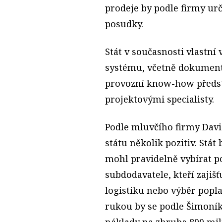
prodeje by podle firmy urč
posudky.
Stát v současnosti vlastn
systému, včetně dokumenta
provozní know-how předs
projektovými specialisty.
Podle mluvčího firmy Davi
státu několik pozitiv. Stát
mohl pravidelně vybírat p
subdodavatele, kteří zajiš
logistiku nebo výběr popl
rukou by se podle Šimoník
náklady na zhruba 890 mil