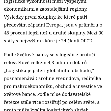
logistické výkonnosti mezi vyspělými
ekonomikami a zaostalejšími regiony.
Výsledky první skupiny, ke které patří
především západní Evropa, jsou v průměru o
48 procent lepší než u druhé skupiny. Mezi 30
státy s nejvyšším skóre je 24 členů OECD.
Podle Světové banky se v logistice protočí
celosvětově celkem 4,3 bilionu dolarů.
„Logistika je páteří globálního obchodu,"
poznamenává Caroline Freundová, ředitelka
pro makroekonomiku, obchod a investice ve
Světové bance. Podle ní se dodavatelské
řetězce stále více rozšiřují po celém světě, a
proto může kvalita logistických služeb