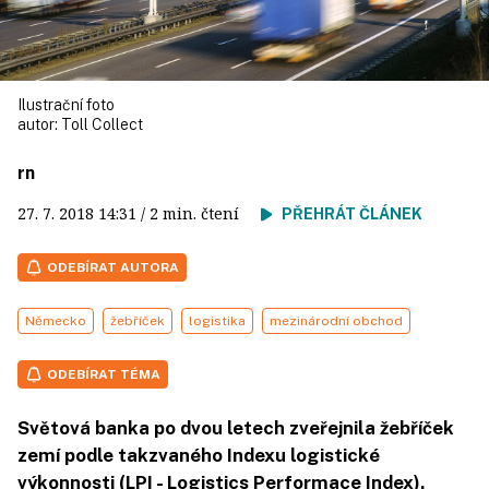
Ilustrační foto
autor:
Toll Collect
rn
27. 7. 2018
14:31
/ 2 min. čtení
PŘEHRÁT ČLÁNEK
ODEBÍRAT AUTORA
Německo
žebříček
logistika
mezinárodní obchod
ODEBÍRAT TÉMA
Světová banka po dvou letech zveřejnila žebříček
zemí podle takzvaného Indexu logistické
výkonnosti (LPI - Logistics Performace Index).