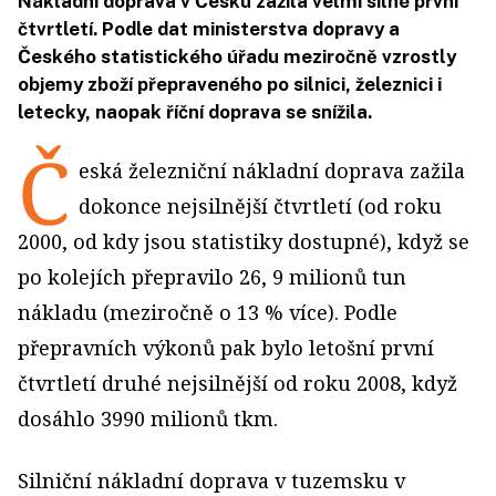
Nákladní doprava v Česku zažila velmi silné první
čtvrtletí. Podle dat ministerstva dopravy a
Českého statistického úřadu meziročně vzrostly
objemy zboží přepraveného po silnici, železnici i
letecky, naopak říční doprava se snížila.
Č
eská železniční nákladní doprava zažila
dokonce nejsilnější čtvrtletí (od roku
2000, od kdy jsou statistiky dostupné), když se
po kolejích přepravilo 26, 9 milionů tun
nákladu (meziročně o 13 % více). Podle
přepravních výkonů pak bylo letošní první
čtvrtletí druhé nejsilnější od roku 2008, když
dosáhlo 3990 milionů tkm.
Silniční nákladní doprava v tuzemsku v