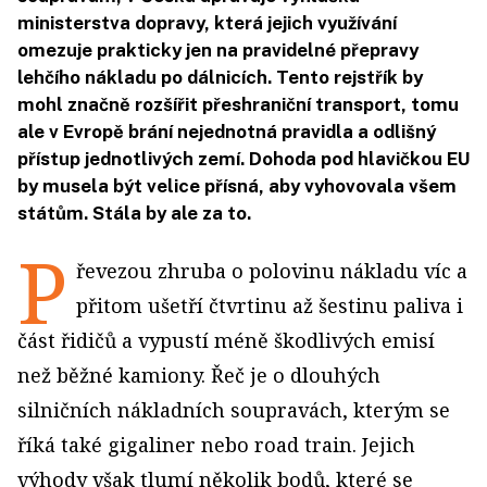
ministerstva dopravy, která jejich využívání
omezuje prakticky jen na pravidelné přepravy
lehčího nákladu po dálnicích. Tento rejstřík by
mohl značně rozšířit přeshraniční transport, tomu
ale v Evropě brání nejednotná pravidla a odlišný
přístup jednotlivých zemí. Dohoda pod hlavičkou EU
by musela být velice přísná, aby vyhovovala všem
státům. Stála by ale za to.
P
řevezou zhruba o polovinu nákladu víc a
přitom ušetří čtvrtinu až šestinu paliva i
část řidičů a vypustí méně škodlivých emisí
než běžné kamiony. Řeč je o dlouhých
silničních nákladních soupravách, kterým se
říká také gigaliner nebo road train. Jejich
výhody však tlumí několik bodů, které se