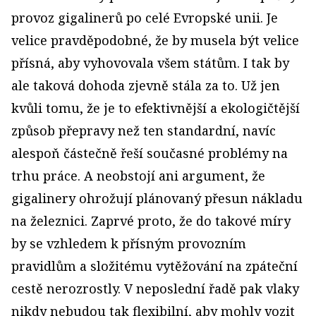
provoz gigalinerů po celé Evropské unii. Je
velice pravděpodobné, že by musela být velice
přísná, aby vyhovovala všem státům. I tak by
ale taková dohoda zjevně stála za to. Už jen
kvůli tomu, že je to efektivnější a ekologičtější
způsob přepravy než ten standardní, navíc
alespoň částečně řeší současné problémy na
trhu práce. A neobstojí ani argument, že
gigalinery ohrožují plánovaný přesun nákladu
na železnici. Zaprvé proto, že do takové míry
by se vzhledem k přísným provozním
pravidlům a složitému vytěžování na zpáteční
cestě nerozrostly. V neposlední řadě pak vlaky
nikdy nebudou tak flexibilní, aby mohly vozit