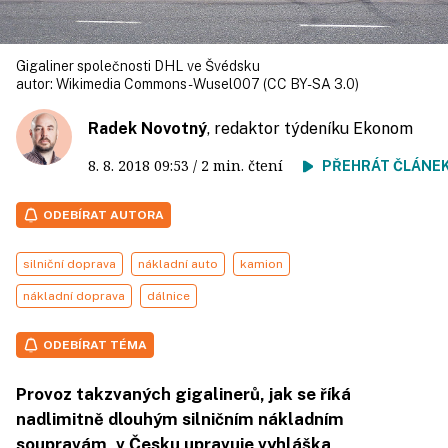
Gigaliner společnosti DHL ve Švédsku
autor:
Wikimedia Commons - Wusel007 (CC BY-SA 3.0)
Radek Novotný
, redaktor týdeníku Ekonom
8. 8. 2018
09:53
/ 2 min. čtení
PŘEHRÁT ČLÁNE
ODEBÍRAT AUTORA
silniční doprava
nákladní auto
kamion
nákladní doprava
dálnice
ODEBÍRAT TÉMA
Provoz takzvaných gigalinerů, jak se říká
nadlimitně dlouhým silničním nákladním
soupravám, v Česku upravuje vyhláška