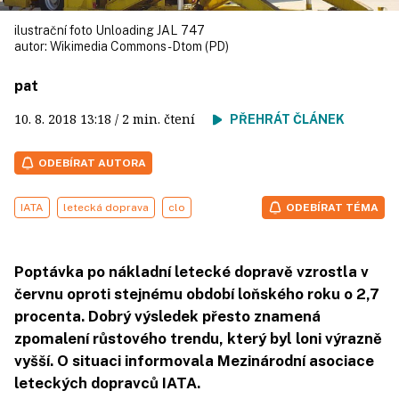
ilustrační foto Unloading JAL 747
autor:
Wikimedia Commons - Dtom (PD)
pat
10. 8. 2018
13:18
/ 2 min. čtení
PŘEHRÁT ČLÁNEK
ODEBÍRAT AUTORA
IATA
letecká doprava
clo
ODEBÍRAT TÉMA
Poptávka po nákladní letecké dopravě vzrostla v
červnu oproti stejnému období loňského roku o 2,7
procenta. Dobrý výsledek přesto znamená
zpomalení růstového trendu, který byl loni výrazně
vyšší. O situaci informovala Mezinárodní asociace
leteckých dopravců IATA.