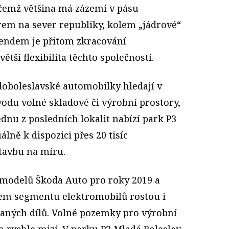
řičemž většina má zázemí v pásu
rem na sever republiky, kolem „jádrové“
Trendem je přitom zkracování
ětší flexibilita těchto společností.
oboleslavské automobilky hledají v
odu volné skladové či výrobní prostory,
dnu z posledních lokalit nabízí park P3
álně k dispozici přes 20 tisíc
tavbu na míru.
modelů Škoda Auto pro roky 2019 a
em segmentu elektromobilů rostou i
aných dílů. Volné pozemky pro výrobní
o rychle mizí. V parku P3 Mladá Boleslav