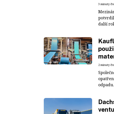
3 minuty čt
Mezinár
potvrdil
další ro
Kaufl
použi
mater
2 minuty čt
Společn
opatřen
odpadu. 
Dachs
ventu