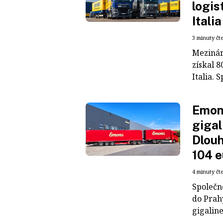
logis
Italia
3 minuty čt
Mezinár
získal 8
Italia. S
Emons
gigal
Dlouh
104 e
4 minuty čt
Společn
do Prah
gigaline