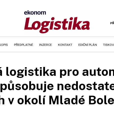
PŘ
SOPIS
PŘEDPLATNÉ
INZERCE
KONTAKT
EDIČNÍ PLÁN
TISKOV
 logistika pro auto
působuje nedostat
h v okolí Mladé Bole