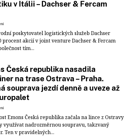
tiku v Itálii – Dachser & Fercam
ení
odní poskytovatel logistických služeb Dachser
0 procent akcií v joint venture Dachser & Fercam
polečnost tím...
 Česká republika nasadila
iner na trase Ostrava – Praha.
á souprava jezdí denně a uveze až
uropalet
ení
ost Emons Česká republika začala na lince z Ostravy
y využívat nadrozměrnou soupravu, takzvaný
r. Ten v pravidelných...