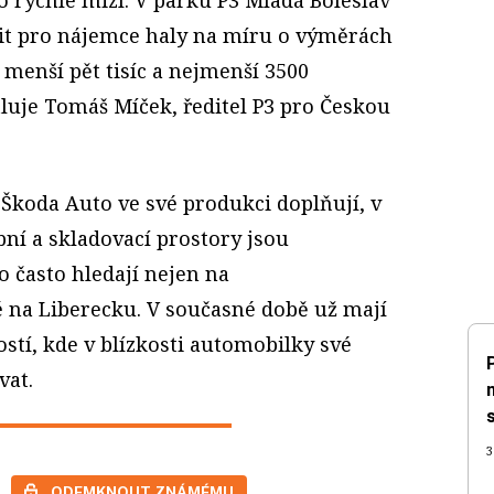
vit pro nájemce haly na míru o výměrách
, menší pět tisíc a nejmenší 3500
luje Tomáš Míček, ředitel P3 pro Českou
 Škoda Auto ve své produkci doplňují, v
ní a skladovací prostory jsou
 často hledají nejen na
é na Liberecku. V současné době už mají
ostí, kde v blízkosti automobilky své
vat.
3
ODEMKNOUT ZNÁMÉMU