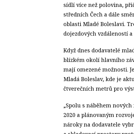
sídlí více než polovina, p
středních Čech a dále smě
oblasti Mladé Boleslavi. 
dojezdových vzdáleností a v
Když dnes dodavatelé mlad
blízkém okolí hlavního záv
mají omezené možnosti. Je
Mladá Boleslav, kde je aktu
čtverečních metrů pro výs
„Spolu s náběhem nových 
2020 a plánovaným rozvoj
nároky na dodavatele vybr
a skladovací prostory prot