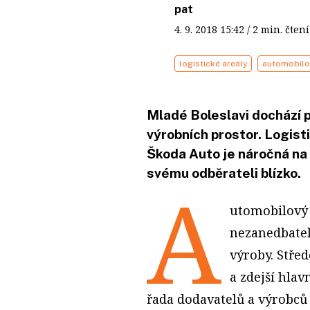
pat
4. 9. 2018
15:42
/ 2 min. čt
logistické areály
automobilo
Mladé Boleslavi dochází 
výrobních prostor. Logis
Škoda Auto je náročná na
svému odběrateli blízko.
A
utomobilový 
nezanedbate
výroby. Stře
a zdejší hlav
řada dodavatelů a výrobců 