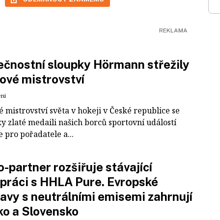
čnostní sloupky Hörmann střežily
ové mistrovství
ení
 mistrovství světa v hokeji v České republice se
ky zlaté medaili našich borců sportovní událostí
e pro pořadatele a...
-partner rozšiřuje stávající
práci s HHLA Pure. Evropské
avy s neutrálními emisemi zahrnují
ko a Slovensko