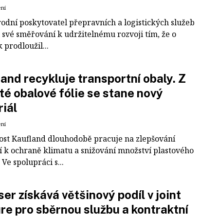
ení
odní poskytovatel přepravních a logistických služeb
 své směřování k udržitelnému rozvoji tím, že o
k prodloužil...
and recykluje transportní obaly. Z
té obalové fólie se stane nový
iál
ení
ost Kaufland dlouhodobě pracuje na zlepšování
í k ochraně klimatu a snižování množství plastového
Ve spolupráci s...
er získává většinový podíl v joint
re pro sběrnou službu a kontraktní