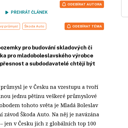
ODEBÍRAT AUTORA
ení
PŘEHRÁT ČLÁNEK
vý průmysl
Škoda Auto
ODEBÍRAT TÉMA
pozemky pro budování skladových či
tika pro mladoboleslavského výrobce
 přesnost a subdodavatelé chtějí být
průmysl je v Česku na vzestupu a tvoří
lnou jednu pětinu veškeré průmyslové
dobodem tohoto světa je Mladá Boleslav
ní závod Škoda Auto. Na něj je navázána
– jen v Česku jich z globálních top 100