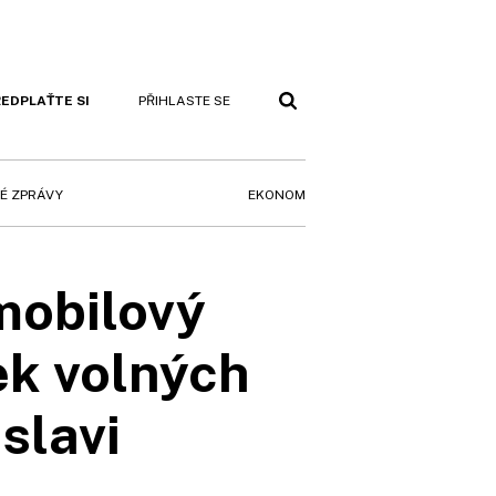
EDPLAŤTE SI
PŘIHLASTE SE
EKONOM
É ZPRÁVY
mobilový
ek volných
slavi