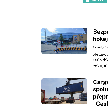
Bezpe
hokej
2 minuty čt
Nedávné
stalo dí
roku, al
Cargo
spolu
přepr
i Čes