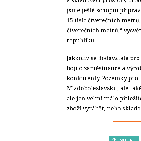
jsme ještě schopni připra
15 tisíc čtverečních metrů
čtverečních metrů,“ vysvět
republiku.
Jakkoliv se dodavatelé pro
boji o zaměstnance a výrob
konkurenty. Pozemky proto
Mladoboleslavsku, ale tak
ale jen velmi málo příležit
zboží vyrábět, nebo sklado
SDÍLET